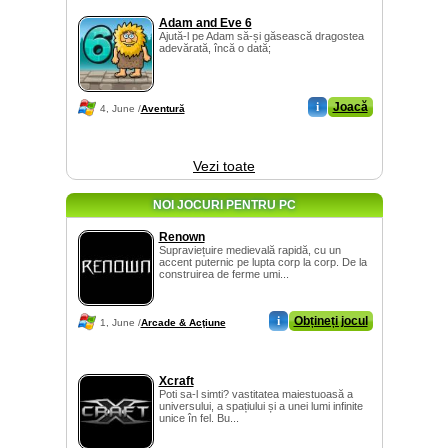
Adam and Eve 6
Ajută-l pe Adam să-și găsească dragostea
adevărată, încă o dată;
i
Joacă
4, June /
Aventură
Vezi toate
NOI JOCURI PENTRU PC
Renown
Supraviețuire medievală rapidă, cu un
accent puternic pe lupta corp la corp. De la
construirea de ferme umi...
i
Obțineți jocul
1, June /
Arcade & Acţiune
Xcraft
Poti sa-l simti? vastitatea maiestuoasă a
universului, a spațiului și a unei lumi infinite
unice în fel. Bu...