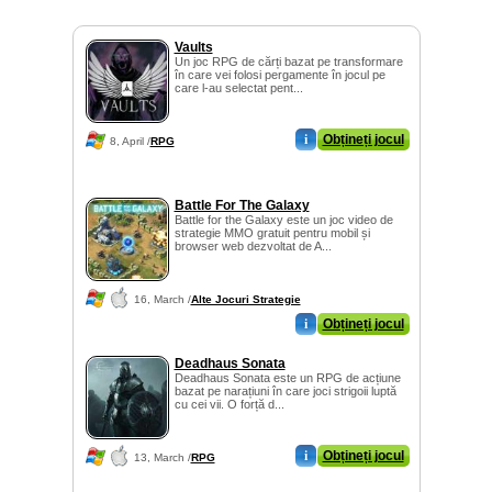
Vaults
Un joc RPG de cărți bazat pe transformare
în care vei folosi pergamente în jocul pe
care l-au selectat pent...
i
Obțineți jocul
8, April /
RPG
Battle For The Galaxy
Battle for the Galaxy este un joc video de
strategie MMO gratuit pentru mobil și
browser web dezvoltat de A...
16, March /
Alte Jocuri Strategie
i
Obțineți jocul
Deadhaus Sonata
Deadhaus Sonata este un RPG de acțiune
bazat pe narațiuni în care joci strigoii luptă
cu cei vii. O forță d...
i
Obțineți jocul
13, March /
RPG