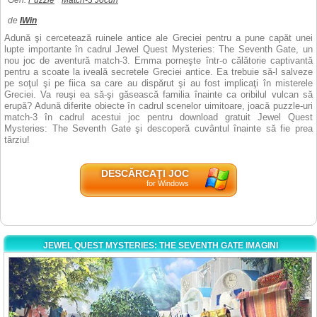
Gen:
Puzzle
Match-3 Jocuri
de
IWin
Adună şi cercetează ruinele antice ale Greciei pentru a pune capăt unei
lupte importante în cadrul Jewel Quest Mysteries: The Seventh Gate, un
nou joc de aventură match-3. Emma porneşte într-o călătorie captivantă
pentru a scoate la iveală secretele Greciei antice. Ea trebuie să-l salveze
pe soţul şi pe fiica sa care au dispărut şi au fost implicaţi în misterele
Greciei. Va reuşi ea să-şi găsească familia înainte ca oribilul vulcan să
erupă? Adună diferite obiecte în cadrul scenelor uimitoare, joacă puzzle-uri
match-3 în cadrul acestui joc pentru download gratuit Jewel Quest
Mysteries: The Seventh Gate şi descoperă cuvântul înainte să fie prea
târziu!
DESCĂRCAŢI JOC
for Windows
JEWEL QUEST MYSTERIES: THE SEVENTH GATE IMAGINI