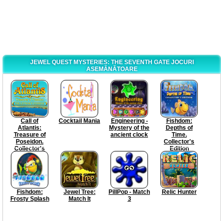
JEWEL QUEST MYSTERIES: THE SEVENTH GATE JOCURI
ASEMĂNĂTOARE
Call of
Cocktail Mania
Engineering -
Fishdom:
Atlantis:
Mystery of the
Depths of
Treasure of
ancient clock
Time.
Poseidon.
Collector's
Collector's
Edition
Edition
Fishdom:
Jewel Tree:
PillPop - Match
Relic Hunter
Frosty Splash
Match It
3