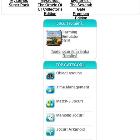
Mysteries
Mysteries:
Mysteries -
Super Pack
The Oracle Of
The Seventh
Ur Collector's
Gate
Edition
Premium
Edition
Jocuri română
Farming
Simulator
2019
Toate jocurile în limba
Română
TOP CATEGORII
Obiect ascuns
Time Management
Match-3 Jocuri
Mahjong Jocuri
Jocuri Arkanoid