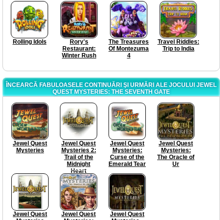
Rolling Idols
Rory's
The Treasures
Travel Riddles:
Restaurant:
Of Montezuma
Trip to India
Winter Rush
4
ÎNCEARCĂ FABULOASELE CONTINUĂRI ŞI URMĂRI ALE JOCULUI JEWEL
QUEST MYSTERIES: THE SEVENTH GATE
Jewel Quest
Jewel Quest
Jewel Quest
Jewel Quest
Mysteries
Mysteries 2:
Mysteries:
Mysteries:
Trail of the
Curse of the
The Oracle of
Midnight
Emerald Tear
Ur
Heart
Jewel Quest
Jewel Quest
Jewel Quest