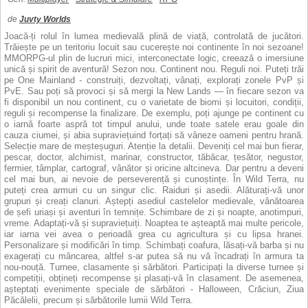
de
Juvty Worlds
Joacă-ți rolul în lumea medievală plină de viață, controlată de jucători.
Trăiește pe un teritoriu locuit sau cucerește noi continente în noi sezoane!
MMORPG-ul plin de lucruri mici, interconectate logic, creează o imersiune
unică și spirit de aventură! Sezon nou. Continent nou. Reguli noi. Puteți trăi
pe One Mainland - construiți, dezvoltați, vânați, explorați zonele PvP și
PvE. Sau poți să provoci și să mergi la New Lands — în fiecare sezon va
fi disponibil un nou continent, cu o varietate de biomi și locuitori, condiții,
reguli și recompense la finalizare. De exemplu, poți ajunge pe continent cu
o iarnă foarte aspră tot timpul anului, unde toate satele erau goale din
cauza ciumei, și abia supraviețuind forțați să vâneze oameni pentru hrană.
Selecție mare de meșteșuguri. Atenție la detalii. Deveniți cel mai bun fierar,
pescar, doctor, alchimist, marinar, constructor, tăbăcar, țesător, negustor,
fermier, tâmplar, cartograf, vânător și oricine altcineva. Dar pentru a deveni
cel mai bun, ai nevoie de perseverență și cunoștințe. În Wild Terra, nu
puteți crea armuri cu un singur clic. Raiduri și asedii. Alăturați-vă unor
grupuri și creați clanuri. Aștepți asediul castelelor medievale, vânătoarea
de șefi uriași și aventuri în temnițe. Schimbare de zi și noapte, anotimpuri,
vreme. Adaptați-vă și supraviețuiți. Noaptea te așteaptă mai multe pericole,
iar iarna vei avea o perioadă grea cu agricultura și cu lipsa hranei.
Personalizare și modificări în timp. Schimbați coafura, lăsați-vă barba și nu
exagerați cu mâncarea, altfel s-ar putea să nu vă încadrați în armura ta
nou-nouță. Turnee, clasamente și sărbători. Participați la diverse turnee și
competiții, obțineți recompense și plasați-vă în clasament. De asemenea,
așteptați evenimente speciale de sărbători - Halloween, Crăciun, Ziua
Păcălelii, precum și sărbătorile lumii Wild Terra.