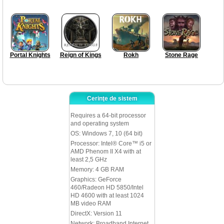
Portal Knights
Reign of Kings
Rokh
Stone Rage
Cerinţe de sistem
Requires a 64-bit processor
and operating system
OS: Windows 7, 10 (64 bit)
Processor: Intel® Core™ i5 or
AMD Phenom II X4 with at
least 2,5 GHz
Memory: 4 GB RAM
Graphics: GeForce
460/Radeon HD 5850/Intel
HD 4600 with at least 1024
MB video RAM
DirectX: Version 11
Network: Broadband Internet