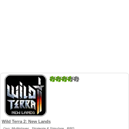
2.8518518518519
27
Wild Terra 2: New Lands
Gen:
Multiplayer
Strategie & Simulare
RPG