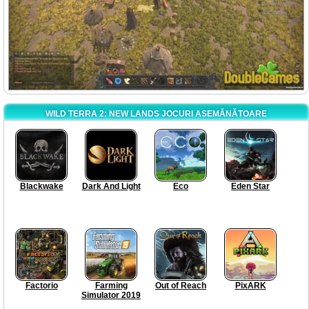
WILD TERRA 2: NEW LANDS JOCURI ASEMĂNĂTOARE
Blackwake
Dark And Light
Eco
Eden Star
Factorio
Farming
Out of Reach
PixARK
Simulator 2019