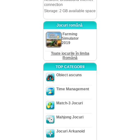
connection
Storage: 2 GB available space
Jocuri română
Farming
Simulator
2019
Toate jocurile în limba
Română
TOP CATEGORII
Obiect ascuns
Time Management
Match-3 Jocuri
Mahjong Jocuri
Jocuri Arkanoid