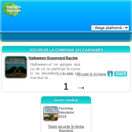
JOCURI DE LA COMPANIA 101 CARGAMES
Halloween Graveyard Racing
Halloween-ul se apropie asa
ca de ce nu participi la curse
si nu dovedesti ca esti cel
Joacă
22, October /
Arcade & Acţiune
mai bun la...
1
→
Jocuri română
Farming
Simulator
2019
Toate jocurile în limba
Română