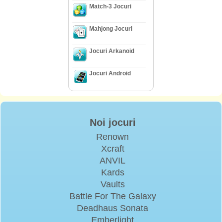
Match-3 Jocuri
Mahjong Jocuri
Jocuri Arkanoid
Jocuri Android
Noi jocuri
Renown
Xcraft
ANVIL
Kards
Vaults
Battle For The Galaxy
Deadhaus Sonata
Emberlight