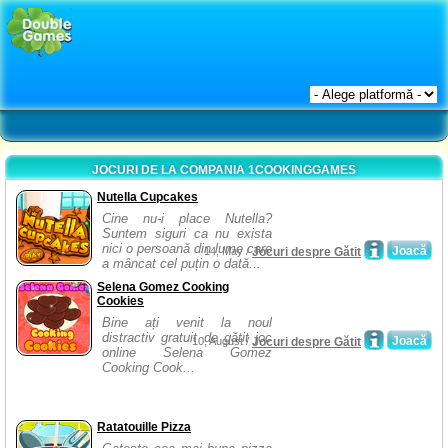
JOCURI DE LA COMPANIA 1COOKINGGAMES
Nutella Cupcakes
Cine nu-i place Nutella?
Suntem siguri ca nu exista
nici o persoană din lume care
Joacă
14, May /
Jocuri despre Gătit
a mâncat cel puțin o dată...
Selena Gomez Cooking
Cookies
Bine ați venit la noul
distractiv gratuit de gătit joc
Joacă
10, August /
Jocuri despre Gătit
online Selena Gomez
Cooking Cook...
Ratatouille Pizza