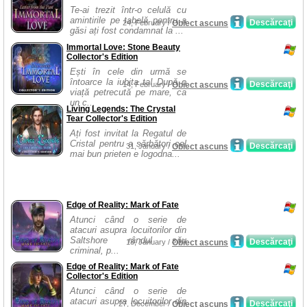
Te-ai trezit într-o celulă cu
amintirile pe tabelă pentru a
Descărcaţi
24, February /
Obiect ascuns
găsi ați fost condamnat la ...
Immortal Love: Stone Beauty
Collector's Edition
Ești în cele din urmă se
întoarce la iubita ta! După o
Descărcaţi
14, February /
Obiect ascuns
viață petrecută pe mare, ca
un c...
Living Legends: The Crystal
Tear Collector's Edition
Ați fost invitat la Regatul de
Cristal pentru a sărbători cel
Descărcaţi
31, January /
Obiect ascuns
mai bun prieten e logodna...
Edge of Reality: Mark of Fate
Atunci când o serie de
atacuri asupra locuitorilor din
Saltshore rândul său
Descărcaţi
18, January /
Obiect ascuns
criminal, p...
Edge of Reality: Mark of Fate
Collector's Edition
Atunci când o serie de
atacuri asupra locuitorilor din
Descărcaţi
27, December /
Obiect ascuns