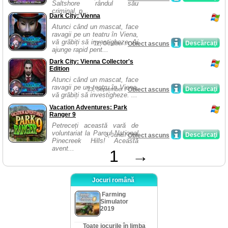
Saltshore rândul său
criminal, p...
Dark City: Vienna
Atunci când un mascat, face
ravagii pe un teatru în Viena,
vă grăbiți să investigheze. Ai
Descărcaţi
12, October /
Obiect ascuns
ajunge rapid pent...
Dark City: Vienna Collector's
Edition
Atunci când un mascat, face
ravagii pe un teatru în Viena,
Descărcaţi
13, September /
Obiect ascuns
vă grăbiți să investigheze. ...
Vacation Adventures: Park
Ranger 9
Petreceți această vară de
voluntariat la Parcul Național
Descărcaţi
3, June /
Obiect ascuns
Pinecreek Hills! Această
avent...
1
→
Jocuri română
Farming
Simulator
2019
Toate jocurile în limba