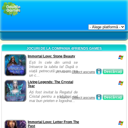
JOCURI DE LA COMPANIA 4FRIENDS GAMES
Immortal Love: Stone Beauty
Ești în cele din urmă se
întoarce la iubita ta! După o
viață petrecută pe mare, ca
Descărcaţi
14, March /
Obiect ascuns
un c...
Living Legends: The Crystal
Tear
Ați fost invitat la Regatul de
Cristal pentru a sărbători cel
Descărcaţi
7, March /
Obiect ascuns
mai bun prieten e logodna...
Immortal Love: Letter From The
Past