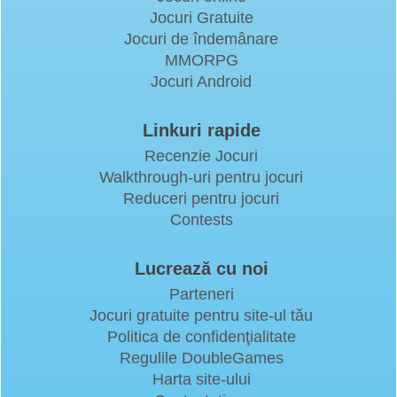
Jocuri Gratuite
Jocuri de îndemânare
MMORPG
Jocuri Android
Linkuri rapide
Recenzie Jocuri
Walkthrough-uri pentru jocuri
Reduceri pentru jocuri
Contests
Lucrează cu noi
Parteneri
Jocuri gratuite pentru site-ul tău
Politica de confidenţialitate
Regulile DoubleGames
Harta site-ului