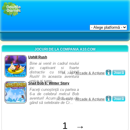
JOCURI DE LA COMPANIA A10.COM
Uphill Rush
Bine ai venit in cadrul noului
joc captivant si foarte
distractiv cu titlul Uphill
Joacă
16, July /
Arcade & Acţiune
Rush! In aceasta aventura
unica ai sans...
Snail Bob 6: Winter Story
Faceţi cunoştinţă cu partea a
6-a de celebrul melcul Bob
aventuri! Acum Bob este de
Joacă
10, January /
Arcade & Acţiune
gând să selebrate de Cr...
1
→