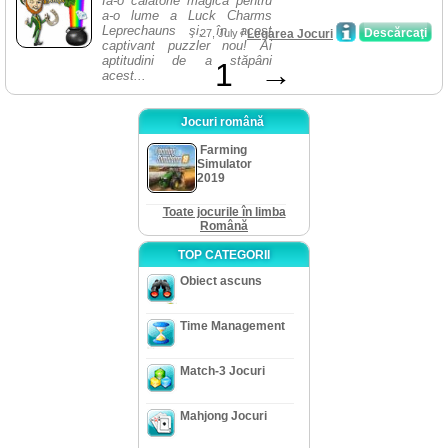
Ia-o călătorie magică pentru
a-o lume a Luck Charms
Leprechauns şi, în acest
Descărcaţi
27, July /
Legarea Jocuri
captivant puzzler nou! Ai
aptitudini de a stăpâni
1
→
acest...
Jocuri română
Farming
Simulator
2019
Toate jocurile în limba
Română
TOP CATEGORII
Obiect ascuns
Time Management
Match-3 Jocuri
Mahjong Jocuri