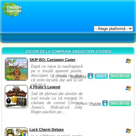
JOCURI DE LA COMPANIA ABDUCTION STUDIOS
SKIP-BO: Castaway Caper
După ce nava ta naufragiază
pe o insulă aparent pustie,
descoperi că insula nu doar
Joacă
Descărcaţi
1, October /
Solitaires
că este locuită dar are și un
vulcan p...
A Pirate's Legend
Sail de ţărmuri ale uimitor de
sud insule ca să mergeţi în
căutare de comori Crimson
Descărcaţi
19, April /
Puzzle
Jones's. Ridicati-vă Jolly
Roger pavilion pe...
Luck Charm Deluxe