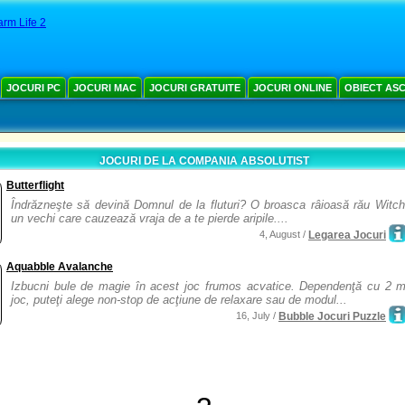
rm Life 2
JOCURI PC
JOCURI MAC
JOCURI GRATUITE
JOCURI ONLINE
OBIECT AS
JOCURI DE LA COMPANIA ABSOLUTIST
Butterflight
Îndrăzneşte să devină Domnul de la fluturi? O broasca râioasă rău Witch
un vechi care cauzează vraja de a te pierde aripile....
4, August /
Legarea Jocuri
Aquabble Avalanche
Izbucni bule de magie în acest joc frumos acvatice. Dependenţă cu 2 m
joc, puteţi alege non-stop de acţiune de relaxare sau de modul...
16, July /
Bubble Jocuri Puzzle