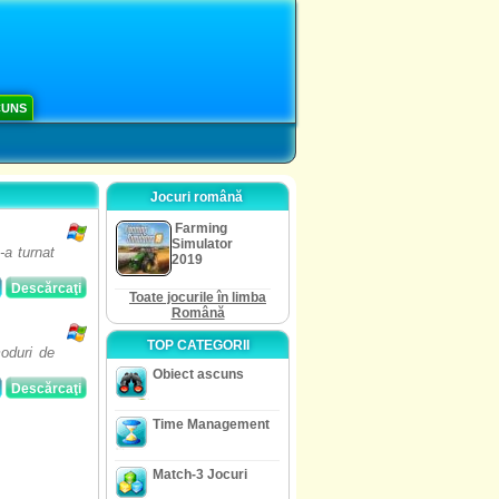
CUNS
Jocuri română
Farming
Simulator
-a turnat
2019
Descărcaţi
Toate jocurile în limba
Română
TOP CATEGORII
oduri de
Obiect ascuns
Descărcaţi
Time Management
Match-3 Jocuri