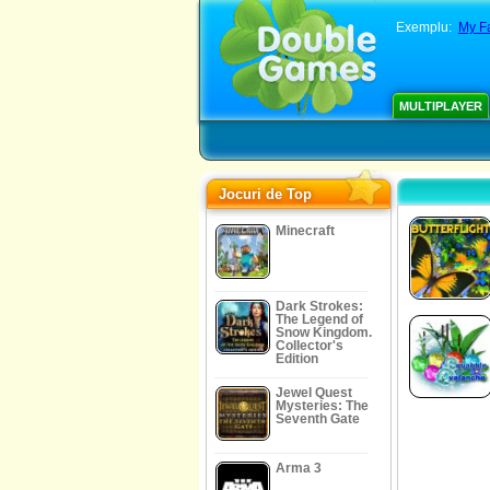
Exemplu:
My Fa
MULTIPLAYER
Jocuri de Top
Minecraft
Dark Strokes:
The Legend of
Snow Kingdom.
Collector's
Edition
Jewel Quest
Mysteries: The
Seventh Gate
Arma 3