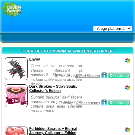
JOCURI DE LA COMPANIA ALAWAR ENTERTAINMENT
Envoy
Ceea ce se compara un
shooter interesant şi
palpitant? Shooter-ul care
Descărcaţi
8, February /
Jocuri Shooter
include unele scena atractive
de acţ...
Dark Strokes + Stray Souls.
Collector's Edition
Suntem bucurosi sa-ti facem
cunostinta cu un pachet ce
Descărcaţi
7, February /
Obiect ascuns
contine doua editii speciale
cu cele mai u...
Forbidden Secrets + Eternal
Journey. Collector's Edition