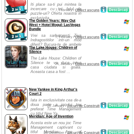
Iti place sa-ti pui mintea la
incercare cu tot felul de
Descărcaţi
7, February /
Obiect ascuns
puzzle-uri? Oferta noastra in
exclusivita...
The Golden Years: Way Out
West + Hotel Mogul: LasVegas
Bundle
Vrei sa sarbatoresti Ziua
Descărcaţi
7, February /
Obiect ascuns
Indragostitilor intr-un mod
diferit? Bucura-te de ambele
The Lake House: Children of
jocuri Time Ma...
Silence
The Lake House: Children of
Silence te va duce intr-o
Descărcaţi
24, January /
Obiect ascuns
casa ciudata si goala.
Aceasta casa a fost ...
New Yankee in King Arthur's
Court 2
Iata in exclusivitate cea de-a
doua parte a jocului tau
Descărcaţi
18, January /
Jocuri de Construit
preferat Time Management
cu titlul New Ya...
Meridian: Age of Invention
Acesta este un nou joc Time
Management captivant cu
titlul Meridian: Age of
Descărcaţi
28, December /
Jocuri de Construit