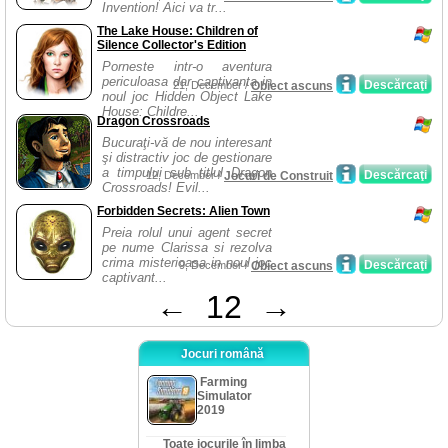
Invention! Aici va tr...
The Lake House: Children of
Silence Collector's Edition
Porneste intr-o aventura
periculoasa dar captivanta in
Descărcaţi
21, December /
Obiect ascuns
noul joc Hidden Object Lake
House: Childre...
Dragon Crossroads
Bucuraţi-vă de nou interesant
şi distractiv joc de gestionare
a timpului sub titlul Dragon
Descărcaţi
12, December /
Jocuri de Construit
Crossroads! Evil...
Forbidden Secrets: Alien Town
Preia rolul unui agent secret
pe nume Clarissa si rezolva
crima misterioasa in noul joc
Descărcaţi
9, December /
Obiect ascuns
captivant...
←
12
→
Jocuri română
Farming
Simulator
2019
Toate jocurile în limba