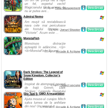
Un om de ştiinţă rău a răpit
un fel, expertul vechi!
Magicianului tânăr ucenic, tu
Descărcaţi
24, April /
Time Management
nu ar putea ave...
Admiral Nemo
Am reuşit să restabilească
nava cele mai periculoase
ale fostului Imperiu —
Descărcaţi
23, April /
Jocuri Shooter
"Victorie". Acum este ...
MonstaFish
Monstruos distracţie
aşteaptă în adâncime...</p>
<b>MonstaFish</b> est...
Descărcaţi
23, April /
Arcade & Acţiune
Dark Strokes: The Legend of
Snow Kingdom. Collector's
Edition
Inspirat de atemporal poveşti
Descărcaţi
6, April /
Obiect ascuns
de fraţii Grimm, Dark
Strokes: Legenda Regatului
Sky Taxi 5: GMO Armageddon
zăpadă o...
Ajuta mouse-ul curajos Mitch
salva lumea de la anihilare
din nou! Un semnal d...
Descărcaţi
6, February /
Arcade & Acţiune