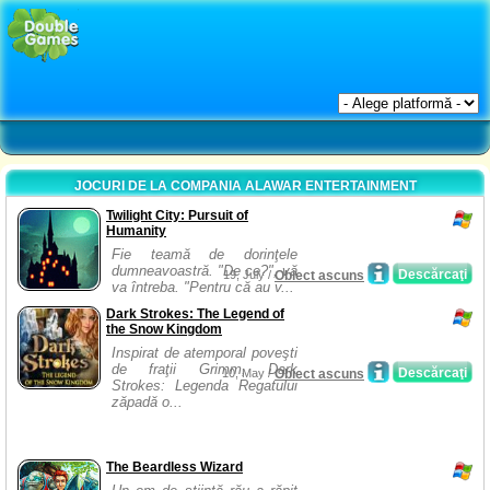
JOCURI DE LA COMPANIA ALAWAR ENTERTAINMENT
Twilight City: Pursuit of
Humanity
Fie teamă de dorinţele
dumneavoastră. "De ce?", vă
Descărcaţi
19, July /
Obiect ascuns
va întreba. "Pentru că au v...
Dark Strokes: The Legend of
the Snow Kingdom
Inspirat de atemporal poveşti
de fraţii Grimm, Dark
Descărcaţi
10, May /
Obiect ascuns
Strokes: Legenda Regatului
zăpadă o...
The Beardless Wizard