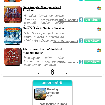
Dark Angels: Masquerade of
Shadows
A salva lumea de forţele
demonice în acest palpitant
Descărcaţi
26, December /
Obiect ascuns
aventură hidden object!
Folosi arm...
New Yankee in Santa's Service
Găsi Santa pe lipsă de ren
pentru a evita o anulare de
sărbătorile crăciunului...
Descărcaţi
20, December /
Time Management
Alex Hunter: Lord of the Mind.
Platinum Edition
Investigator privat Alex
Hunter crezut caz de lipsă
Descărcaţi
13, December /
Obiect ascuns
profesorul ar fi un salari...
←
8
→
Jocuri română
Farming
Simulator
2019
Toate jocurile în limba