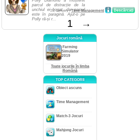
Polly Diamond a moștenit
parcul de distracție de la
unchiul ei bogat, dar parcul
Descărcaţi
21, January /
Time Management
este în paragină. Ajut-o pe
Polly ră-și r...
1
→
Jocuri română
Farming
Simulator
2019
Toate jocurile în limba
Română
TOP CATEGORII
Obiect ascuns
Time Management
Match-3 Jocuri
Mahjong Jocuri