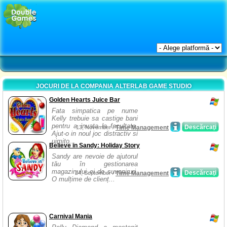
JOCURI DE LA COMPANIA ALTERLAB GAME STUDIO
Golden Hearts Juice Bar
Fata simpatica pe nume
Kelly trebuie sa castige bani
pentru a invata la facultate.
Descărcaţi
13, November /
Time Management
Ajut-o in noul joc distractiv si
uimito...
Believe in Sandy: Holiday Story
Sandy are nevoie de ajutorul
tău în gestionarea
magazinului ei de suveniruri.
Descărcaţi
24, September /
Time Management
O mulțime de clienț...
Carnival Mania