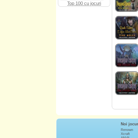
Top 100 cu jocuri
Noi jocur
Renown
Xcraft
ANVIL