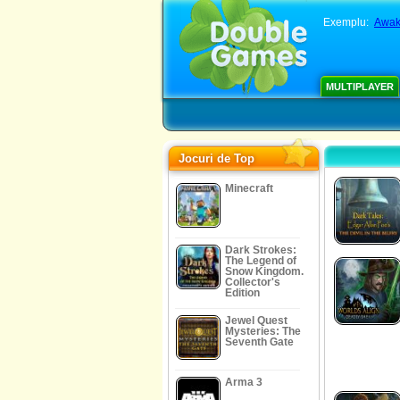
Exemplu:
Awak
MULTIPLAYER
Jocuri de Top
Minecraft
Dark Strokes:
The Legend of
Snow Kingdom.
Collector's
Edition
Jewel Quest
Mysteries: The
Seventh Gate
Arma 3