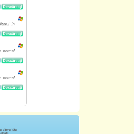
Descărcaţi
torul în
Descărcaţi
 e normal
Descărcaţi
 e normal
Descărcaţi
i
u site-ul tău
alitate