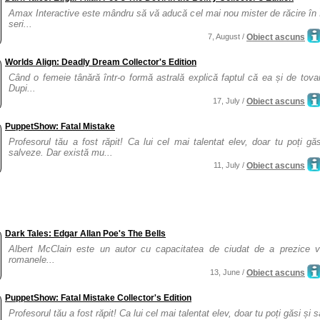
Amax Interactive este mândru să vă aducă cel mai nou mister de răcire în 
seri...
7, August /
Obiect ascuns
Worlds Align: Deadly Dream Collector's Edition
Când o femeie tânără într-o formă astrală explică faptul că ea și de tova
Dupi...
17, July /
Obiect ascuns
PuppetShow: Fatal Mistake
Profesorul tău a fost răpit! Ca lui cel mai talentat elev, doar tu poți găs
salveze. Dar există mu...
11, July /
Obiect ascuns
Dark Tales: Edgar Allan Poe's The Bells
Albert McClain este un autor cu capacitatea de ciudat de a prezice vii
romanele...
13, June /
Obiect ascuns
PuppetShow: Fatal Mistake Collector's Edition
Profesorul tău a fost răpit! Ca lui cel mai talentat elev, doar tu poți găsi și să