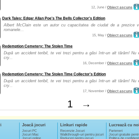
12, June /
Obiect ascuns
Dark Tales: Edgar Allan Poe's The Bells Collector's Edition
Albert McClain este un autor cu capacitatea de ciudat de a prezice vii
romanele...
15, May /
Obiect ascuns
Redemption Cemetery: The Stolen Time
După un accident teribil, te vei trezi pentru a găsi într-un alt tărâm! Nu
cry...
16, December /
Obiect ascuns
Redemption Cemetery: The Stolen Time Collector's Edition
După un accident teribil, te vei trezi pentru a găsi într-un alt tărâm! Nu
cry...
17, November /
Obiect ascuns
1
→
i
Joacă jocuri
Linkuri rapide
Lucrează cu no
Jocuri PC
Recenzie Jocuri
Parteneri
Jocuri Mac
Walkthrough-uri pentru jocuri
Jocuri gratuite pentr
Jocuri online
Reduceri pentru jocuri
Politica de confidenţi