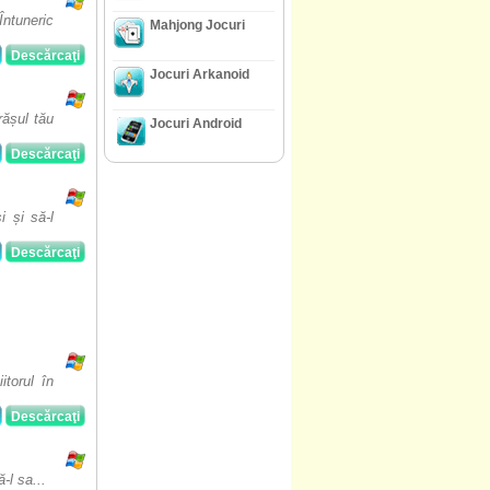
Întuneric
Mahjong Jocuri
Descărcaţi
Jocuri Arkanoid
rășul tău
Jocuri Android
Descărcaţi
i și să-l
Descărcaţi
torul în
Descărcaţi
-l sa...