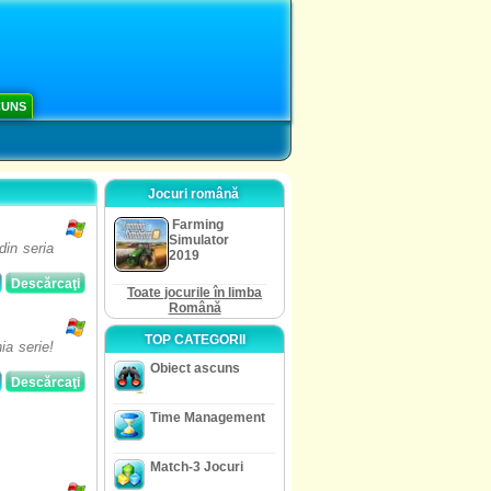
CUNS
Jocuri română
Farming
Simulator
din seria
2019
Descărcaţi
Toate jocurile în limba
Română
TOP CATEGORII
ia serie!
Obiect ascuns
Descărcaţi
Time Management
Match-3 Jocuri