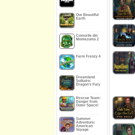
Our Beautiful
Earth
Comorile din
Montezuma 2
Farm Frenzy 4
Dreamland
Solitaire:
Dragon's Fury
Rescue Team:
Danger from
Outer Space!
Summer
Adventure:
American
Voyage