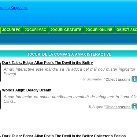
ening Kingdoms
JOCURI PC
JOCURI MAC
JOCURI GRATUITE
JOCURI ONLINE
OBIECT AS
JOCURI DE LA COMPANIA AMAX INTERACTIVE
Dark Tales: Edgar Allan Poe's The Devil in the Belfry
Amax Interactive este mândru să vă aducă cel mai nou mister îngrozitor 
Poveșt...
5, September /
Obiect ascuns
Worlds Align: Deadly Dream
Amax Interactiv va aduce următoarea aventură de refrigerare în Lumi Alin
Când...
15, August /
Obiect ascuns
Dark Tales: Edgar Allan Poe's The Devil in the Belfry Collector's Edition