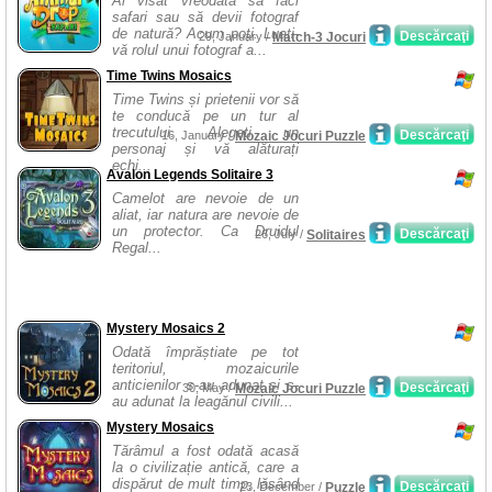
Ai visat vreodată să faci
safari sau să devii fotograf
de natură? Acum poți. Luați-
Descărcaţi
29, January /
Match-3 Jocuri
vă rolul unui fotograf a...
Time Twins Mosaics
Time Twins și prietenii vor să
te conducă pe un tur al
trecutului. Alegeți un
Descărcaţi
16, January /
Mozaic Jocuri Puzzle
personaj și vă alăturați
echi...
Avalon Legends Solitaire 3
Camelot are nevoie de un
aliat, iar natura are nevoie de
un protector. Ca Druidul
Descărcaţi
26, July /
Solitaires
Regal...
Mystery Mosaics 2
Odată împrăștiate pe tot
teritoriul, mozaicurile
anticienilor s-au adunat și s-
Descărcaţi
30, May /
Mozaic Jocuri Puzzle
au adunat la leagănul civili...
Mystery Mosaics
Tărâmul a fost odată acasă
la o civilizație antică, care a
dispărut de mult timp, lăsând
Descărcaţi
23, December /
Puzzle