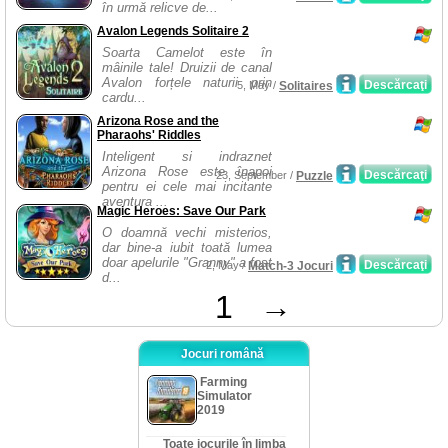
în urmă relicve de...
Avalon Legends Solitaire 2
Soarta Camelot este în
mâinile tale! Druizii de canal
Avalon forțele naturii prin
Descărcaţi
5, May /
Solitaires
cardu...
Arizona Rose and the
Pharaohs' Riddles
Inteligent si indraznet
Arizona Rose este înapoi
Descărcaţi
23, September /
Puzzle
pentru ei cele mai incitante
aventura ...
Magic Heroes: Save Our Park
O doamnă vechi misterios,
dar bine-a iubit toată lumea
doar apelurile "Granny" a fost
Descărcaţi
2, May /
Match-3 Jocuri
d...
1
→
Jocuri română
Farming
Simulator
2019
Toate jocurile în limba