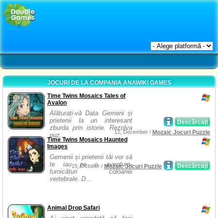
JOCURI DE LA COMPANIA ANAWIKI GAMES
Time Twins Mosaics Tales of
Avalon
Alăturați-vă Data Gemeni și
prietenii la un interesant
Descărcaţi
zburda prin istorie. Rezolva
12, December /
Mozaic Jocuri Puzzle
puz...
Time Twins Mosaics Haunted
Images
Gemenii și prietenii tăi vor să
te iau pe o aventura-
Descărcaţi
15, October /
Mozaic Jocuri Puzzle
furnicături coloanei
vertebrale. D...
Animal Drop Safari