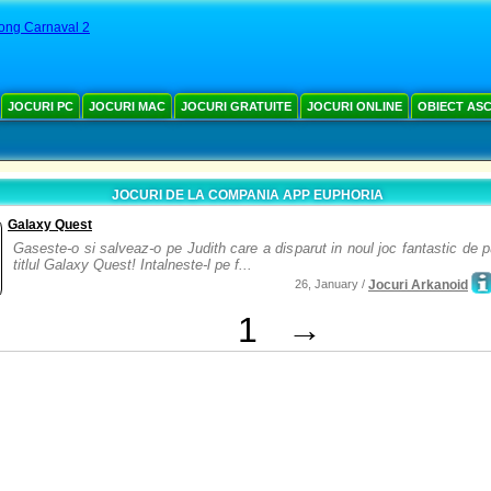
ong Carnaval 2
JOCURI PC
JOCURI MAC
JOCURI GRATUITE
JOCURI ONLINE
OBIECT AS
JOCURI DE LA COMPANIA APP EUPHORIA
Galaxy Quest
Gaseste-o si salveaz-o pe Judith care a disparut in noul joc fantastic de 
titlul Galaxy Quest! Intalneste-l pe f...
26, January /
Jocuri Arkanoid
1
→