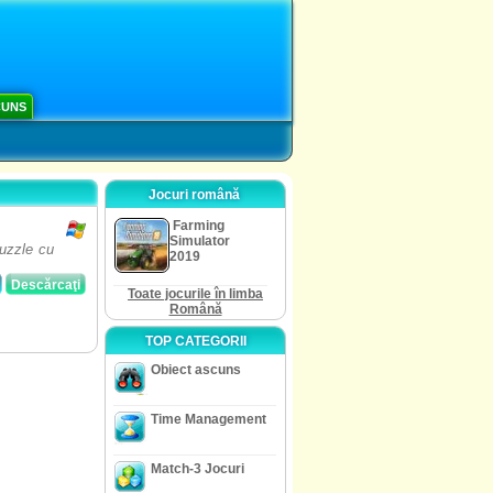
CUNS
Jocuri română
Farming
Simulator
puzzle cu
2019
Descărcaţi
Toate jocurile în limba
Română
TOP CATEGORII
Obiect ascuns
Time Management
Match-3 Jocuri