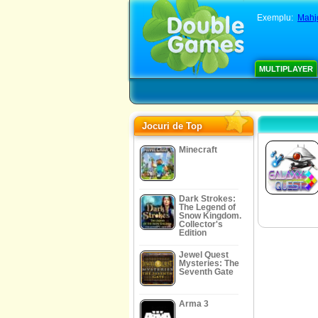
Exemplu:
Mahj
MULTIPLAYER
Jocuri de Top
Minecraft
Dark Strokes:
The Legend of
Snow Kingdom.
Collector's
Edition
Jewel Quest
Mysteries: The
Seventh Gate
Arma 3