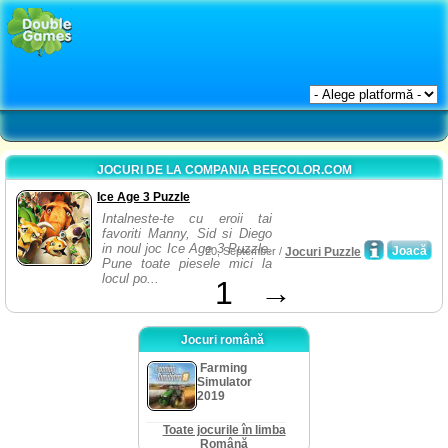
JOCURI DE LA COMPANIA BEECOLOR.COM
Ice Age 3 Puzzle
Intalneste-te cu eroii tai
favoriti Manny, Sid si Diego
in noul joc Ice Age 3 Puzzle.
Joacă
20, September /
Jocuri Puzzle
Pune toate piesele mici la
locul po...
1
→
Jocuri română
Farming
Simulator
2019
Toate jocurile în limba
Română