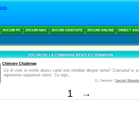
astic
JOCURI PC
JOCURI MAC
JOCURI GRATUITE
JOCURI ONLINE
OBIECT AS
JOCURI DE LA COMPANIA BENTLEY JENNISON
Chimney Challenge
Ce iti vine in minte atunci cand esti intrebat despre iarna? Craciunul si sa
reprezinta raspunsul clasic. Cu sigu...
11, January /
Jocuri Shoot
1
→