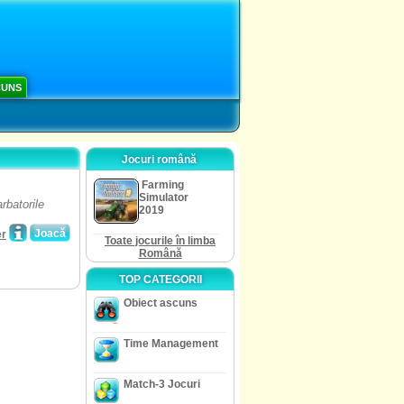
CUNS
Jocuri română
Farming
Simulator
rbatorile
2019
Joacă
er
Toate jocurile în limba
Română
TOP CATEGORII
Obiect ascuns
Time Management
Match-3 Jocuri