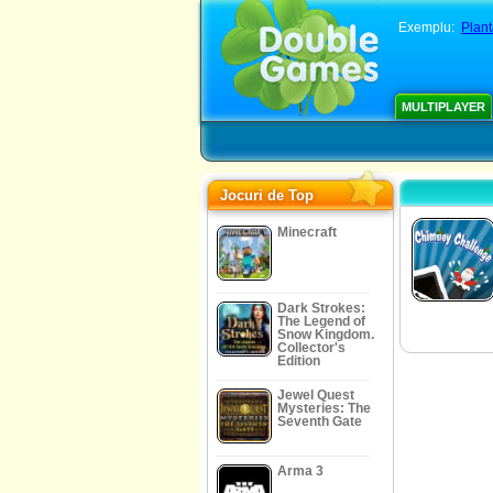
Exemplu:
Plant
MULTIPLAYER
Jocuri de Top
Minecraft
Dark Strokes:
The Legend of
Snow Kingdom.
Collector's
Edition
Jewel Quest
Mysteries: The
Seventh Gate
Arma 3