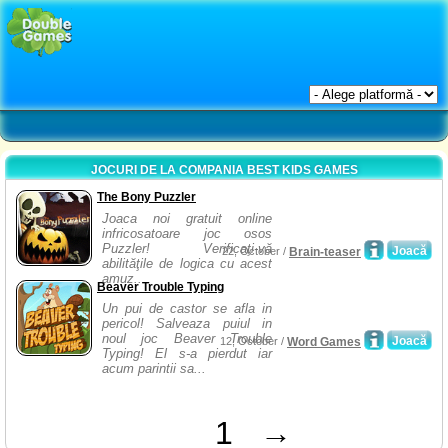
JOCURI DE LA COMPANIA BEST KIDS GAMES
The Bony Puzzler
Joaca noi gratuit online
infricosatoare joc osos
Puzzler! Verificaţi-vă
Joacă
22, October /
Brain-teaser
abilităţile de logica cu acest
amuz...
Beaver Trouble Typing
Un pui de castor se afla in
pericol! Salveaza puiul in
noul joc Beaver Trouble
Joacă
12, October /
Word Games
Typing! El s-a pierdut iar
acum parintii sa...
1
→