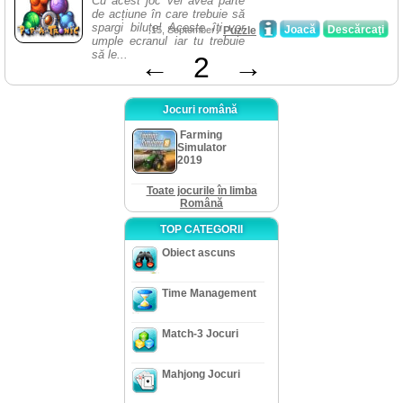
Cu acest joc vei avea parte
de acțiune în care trebuie să
spargi biluțe! Aceste îți vor
Joacă
Descărcaţi
15, September /
Puzzle
umple ecranul iar tu trebuie
să le...
←
2
→
Jocuri română
Farming
Simulator
2019
Toate jocurile în limba
Română
TOP CATEGORII
Obiect ascuns
Time Management
Match-3 Jocuri
Mahjong Jocuri