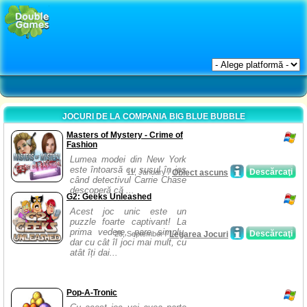
JOCURI DE LA COMPANIA BIG BLUE BUBBLE
Masters of Mystery - Crime of
Fashion
Lumea modei din New York
este întoarsă cu susul în jos
Descărcaţi
11, January /
Obiect ascuns
când detectivul Carrie Chase
descoperă că ...
G2: Geeks Unleashed
Acest joc unic este un
puzzle foarte captivant! La
prima vedere, pare simplu,
Descărcaţi
26, September /
Legarea Jocuri
dar cu cât îl joci mai mult, cu
atât îți dai...
Pop-A-Tronic