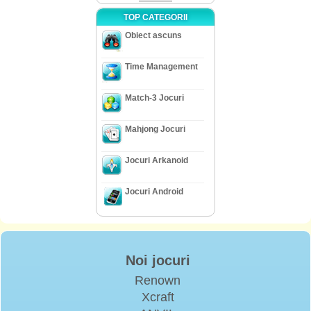
TOP CATEGORII
Obiect ascuns
Time Management
Match-3 Jocuri
Mahjong Jocuri
Jocuri Arkanoid
Jocuri Android
Noi jocuri
Renown
Xcraft