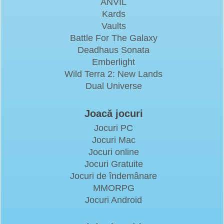
ANVIL
Kards
Vaults
Battle For The Galaxy
Deadhaus Sonata
Emberlight
Wild Terra 2: New Lands
Dual Universe
Joacă jocuri
Jocuri PC
Jocuri Mac
Jocuri online
Jocuri Gratuite
Jocuri de îndemânare
MMORPG
Jocuri Android