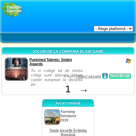
JOCURI DE LA COMPANIA BLAM! GAME
Punished Talents: Stolen
Awards
Tu si colegii tai de stiinta
colegi sunt adunate într-un
Descărcaţi
4, April /
Obiect ascuns
castel european la distanță
pe...
1
→
Jocuri română
Farming
Simulator
2019
Toate jocurile în limba
Română