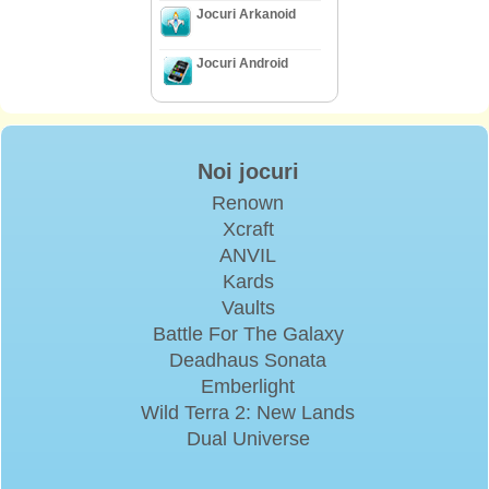
Jocuri Arkanoid
Jocuri Android
Noi jocuri
Renown
Xcraft
ANVIL
Kards
Vaults
Battle For The Galaxy
Deadhaus Sonata
Emberlight
Wild Terra 2: New Lands
Dual Universe