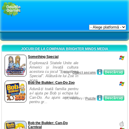
JOCURI DE LA COMPANIA BRIGHTER MINDS MEDIA
Something Special
Explorează Statele Unite ale
Americi și învață cultura
acestora cu jocul "Something
Descărcaţi
7, May /
Obiect ascuns
Special". Alătură-te lui Zoe în
acea...
Bob the Builder: Can-Do Zoo
Adună-ți toată familia pentru
a-l ajuta pe Bob și echipa lui
Can-Do. Au ajuns animalele
Descărcaţi
17, February /
Puzzle
pentru gr...
Bob the Builder: Can-Do
Carnival