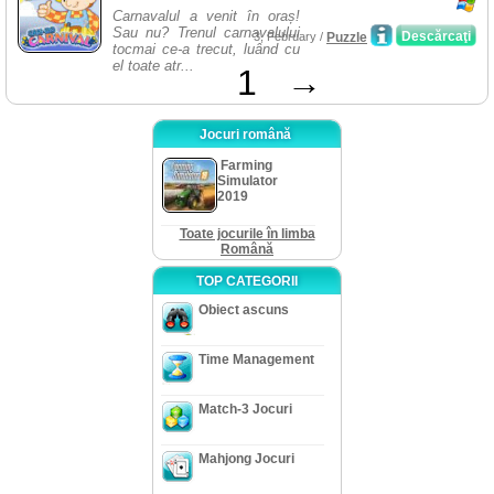
Carnavalul a venit în oraș!
Sau nu? Trenul carnavalului
Descărcaţi
3, February /
Puzzle
tocmai ce-a trecut, luând cu
el toate atr...
1
→
Jocuri română
Farming
Simulator
2019
Toate jocurile în limba
Română
TOP CATEGORII
Obiect ascuns
Time Management
Match-3 Jocuri
Mahjong Jocuri