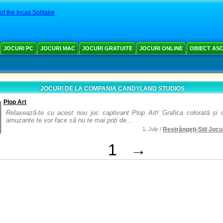
of the Incas Solitaire
JOCURI PC
JOCURI MAC
JOCURI GRATUITE
JOCURI ONLINE
OBIECT AS
JOCURI DE LA COMPANIA CANDYLAND STUDIOS
Plop Art
Relaxează-te cu acest nou joc captivant Plop Art! Grafica colorată și c
amuzante te vor face să nu te mai poți de...
1, July /
Restrângeţi-Stil Jocu
1
→