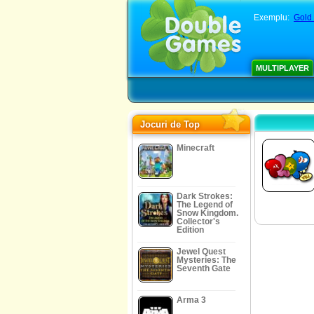
Exemplu:
Gold 
MULTIPLAYER
Jocuri de Top
Minecraft
Dark Strokes:
The Legend of
Snow Kingdom.
Collector's
Edition
Jewel Quest
Mysteries: The
Seventh Gate
Arma 3