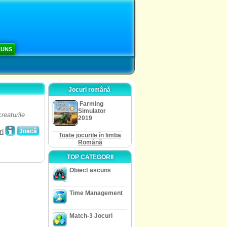
CUNS
Jocuri română
Farming
Simulator
reaturile
2019
Joacă
ri
Toate jocurile în limba
Română
TOP CATEGORII
Obiect ascuns
Time Management
Match-3 Jocuri