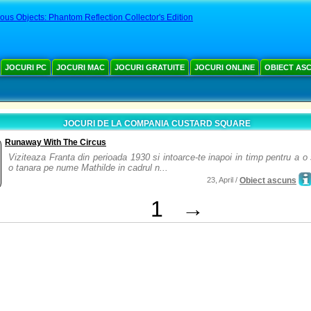
us Objects: Phantom Reflection Collector's Edition
JOCURI PC
JOCURI MAC
JOCURI GRATUITE
JOCURI ONLINE
OBIECT AS
JOCURI DE LA COMPANIA CUSTARD SQUARE
Runaway With The Circus
Viziteaza Franta din perioada 1930 si intoarce-te inapoi in timp pentru a o
o tanara pe nume Mathilde in cadrul n...
23, April /
Obiect ascuns
1
→