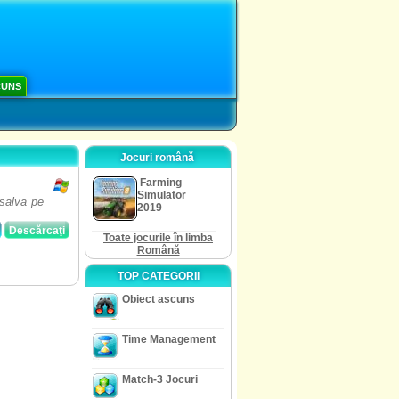
CUNS
Jocuri română
Farming
Simulator
 salva pe
2019
Descărcaţi
Toate jocurile în limba
Română
TOP CATEGORII
Obiect ascuns
Time Management
Match-3 Jocuri