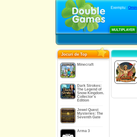
Exemplu:
Omino
MULTIPLAYER
Jocuri de Top
Minecraft
Dark Strokes:
The Legend of
Snow Kingdom.
Collector's
Edition
Jewel Quest
Mysteries: The
Seventh Gate
Arma 3