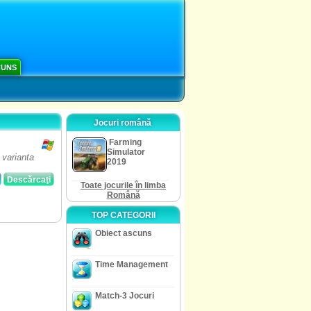
CUNS
Jocuri română
Farming
Simulator
 varianta
2019
Descărcaţi
Toate jocurile în limba
Română
TOP CATEGORII
Obiect ascuns
Time Management
Match-3 Jocuri