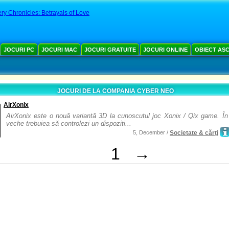
ry Chronicles: Betrayals of Love
JOCURI PC
JOCURI MAC
JOCURI GRATUITE
JOCURI ONLINE
OBIECT AS
JOCURI DE LA COMPANIA CYBER NEO
AirXonix
AirXonix este o nouă variantă 3D la cunoscutul joc Xonix / Qix game. În
veche trebuiea să controlezi un dispoziti...
5, December /
Societate & cărţi
1
→