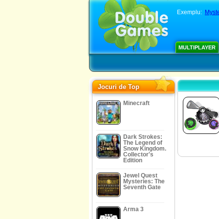
Exemplu:
Myste
MULTIPLAYER
Jocuri de Top
Minecraft
Dark Strokes:
The Legend of
Snow Kingdom.
Collector's
Edition
Jewel Quest
Mysteries: The
Seventh Gate
Arma 3