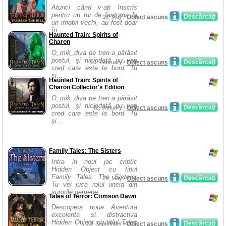
Atunci când v-aţi înscris
pentru un tur de fantoma la
Descărcaţi
18, May /
Obiect ascuns
un imobil vechi, au fost doar
în ...
Haunted Train: Spirits of
Charon
O_mik_diva pe tren a părăsit
postul, şi niciodată nu veţi
Descărcaţi
10, February /
Obiect ascuns
cred care este la bord. Tu
şi...
Haunted Train: Spirits of
Charon Collector's Edition
O_mik_diva pe tren a părăsit
postul, şi niciodată nu veţi
Descărcaţi
12, January /
Obiect ascuns
cred care este la bord. Tu
şi...
Family Tales: The Sisters
Intra in noul joc criptic
Hidden Object cu titlul
Family Tales: The Sisters.
Descărcaţi
21, May /
Obiect ascuns
Tu vei juca rolul uneia din
surorile gemene. ...
Tales of Terror: Crimson Dawn
Descopera noua Aventura
excelenta si distractiva
Hidden Object cu titlul Tales
Descărcaţi
23, September /
Obiect ascuns