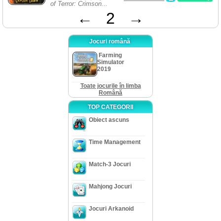
of Terror: Crimson...
←
2
→
Jocuri română
Farming
Simulator
2019
Toate jocurile în limba
Română
TOP CATEGORII
Obiect ascuns
Time Management
Match-3 Jocuri
Mahjong Jocuri
Jocuri Arkanoid