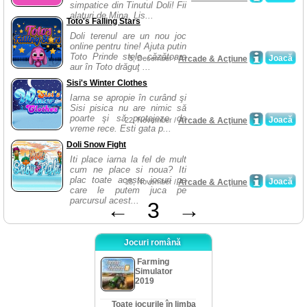
simpatice din Tinutul Doli! Fii
alaturi de Mina, Lis...
Toto's Falling Stars
Doli terenul are un nou joc
online pentru tine! Ajuta putin
Toto Prinde stele căzătoare
Joacă
5, December /
Arcade & Acţiune
aur în Toto drăguţ ...
Sisi's Winter Clothes
Iarna se apropie în curând şi
Sisi pisica nu are nimic să
poarte şi să protejeze de
Joacă
22, November /
Arcade & Acţiune
vreme rece. Esti gata p...
Doli Snow Fight
Iti place iarna la fel de mult
cum ne place si noua? Iti
plac toate aceste jocuri pe
Joacă
15, November /
Arcade & Acţiune
care le putem juca pe
parcursul acest...
←
3
→
Jocuri română
Farming
Simulator
2019
Toate jocurile în limba