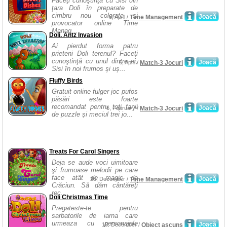
Faceţi cunoştinţă cu Sisi din
ţara Doli în preparate de
cimbru nou colorate şi
Joacă
8, April /
Time Management
provocator online Time
Manag...
Doli. Antz Invasion
Ai pierdut forma patru
prieteni Doli terenul? Faceţi
cunoştinţă cu unul dintre ei,
Joacă
6, April /
Match-3 Jocuri
Sisi în noi frumos şi uş...
Fluffy Birds
Gratuit online fulger joc pufos
păsări este foarte
recomandat pentru toţi fanii
Joacă
5, February /
Match-3 Jocuri
de puzzle şi meciul trei jo...
Treats For Carol Singers
Deja se aude voci uimitoare
şi frumoase melodii pe care
face atât de magic de
Joacă
23, December /
Time Management
Crăciun. Să dăm cântăreţi
rec...
Doli Christmas Time
Pregateste-te pentru
sarbatorile de iarna care
urmeaza cu personajele
Joacă
18, December /
Obiect ascuns