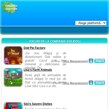
JOCURI DE LA COMPANIA DOLIDOLI
Doli Pie Factory
Joc nou drăguţ şi de
divertisment Doli online şi
gratuit! Locul cel mai
Joacă
12, May /
Time Management
minunat şi delicioase pe
pământ: Do...
Lisa's Farm Animals
Avea grijă de animalele de
fermă drăguţ în noul joc de
Doli cu animalele de fermă
Joacă
22, April /
Time Management
Lisei titlu! Lisa s-a ofe...
Sisi's Savory Dishes