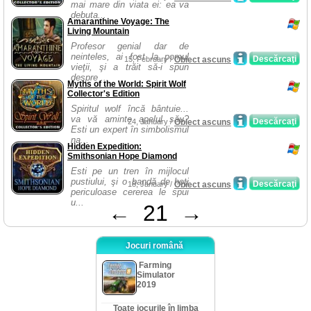
mai mare din viata ei: ea va
debuta...
Amaranthine Voyage: The
Living Mountain
Profesor genial dar de
neinteles, ai fost la pomul
Descărcaţi
15, February /
Obiect ascuns
vieţii, şi a trăit să-i spun
despre ...
Myths of the World: Spirit Wolf
Collector's Edition
Spiritul wolf încă bântuie...
va vă aminte apelul său?
Descărcaţi
24, January /
Obiect ascuns
Esti un expert în simbolismul
na...
Hidden Expedition:
Smithsonian Hope Diamond
Esti pe un tren în mijlocul
pustiului, şi o bandă de hoţi
Descărcaţi
18, January /
Obiect ascuns
periculoase cererea le spui
u...
←
21
→
Jocuri română
Farming
Simulator
2019
Toate jocurile în limba