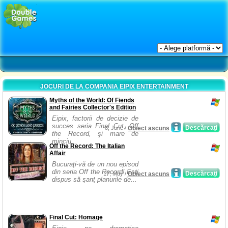
JOCURI DE LA COMPANIA EIPIX ENTERTAINMENT
Myths of the World: Of Fiends
and Fairies Collector's Edition
Eipix, factorii de decizie de
succes seria Final Cut, Off
Descărcaţi
8, June /
Obiect ascuns
the Record, şi mare de
minciu...
Off the Record: The Italian
Affair
Bucuraţi-vă de un nou episod
din seria Off the Record! Eşti
Descărcaţi
17, May /
Obiect ascuns
dispus să şanţ planurile de...
Final Cut: Homage