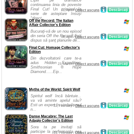
Eipix pe dramatice
continuarea linia de poveste
Final Cut! Un criminal în
Descărcaţi
21, April /
Obiect ascuns
serie de asteptare însuşi
"direct...
Off the Record: The Italian
Affair Collector's Edition
Bucuraţi-vă de un nou episod
din seria Off the Record! Eşti
Descărcaţi
18, April /
Obiect ascuns
dispus să şanţ planurile de...
Final Cut: Homage Collector's
Edition
Din dezvoltatorii care te-a
adus Hidden Expedition:
Descărcaţi
23, March /
Obiect ascuns
Smithsonian ® Hope
Diamond......Eip...
Myths of the World: Spirit Wolf
Spiritul wolf încă bântuie...
va vă aminte apelul său?
Esti un expert în simbolismul
Descărcaţi
22, February /
Obiect ascuns
n...
Danse Macabre: The Last
Adagio Collector's Edition
Sora ta pe invitaţi să
participe la performanţa cea
Descărcaţi
21, February /
Obiect ascuns