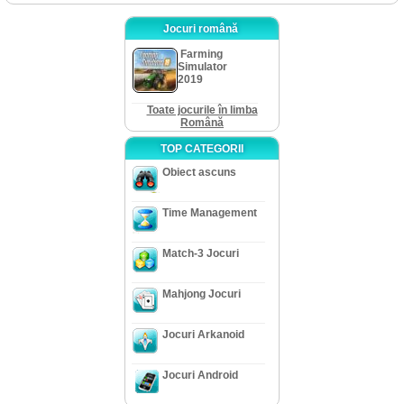
Jocuri română
Farming
Simulator
2019
Toate jocurile în limba
Română
TOP CATEGORII
Obiect ascuns
Time Management
Match-3 Jocuri
Mahjong Jocuri
Jocuri Arkanoid
Jocuri Android