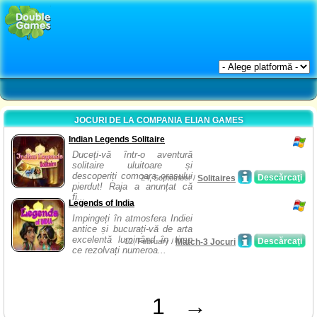
JOCURI DE LA COMPANIA ELIAN GAMES
Indian Legends Solitaire
Duceți-vă într-o aventură
solitaire uluitoare și
descoperiți comoara orașului
Descărcaţi
24, September /
Solitaires
pierdut! Raja a anunțat că
fi...
Legends of India
Impingeți în atmosfera Indiei
antice și bucurați-vă de arta
excelentă luminând în timp
Descărcaţi
12, February /
Match-3 Jocuri
ce rezolvați numeroa...
1
→