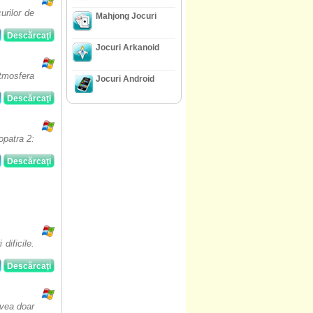
urilor de
Mahjong Jocuri
Descărcaţi
Jocuri Arkanoid
tmosfera
Jocuri Android
Descărcaţi
opatra 2:
Descărcaţi
dificile.
Descărcaţi
avea doar