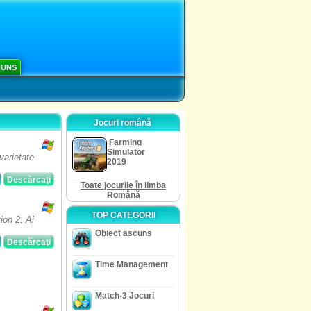
CUNS
Jocuri română
Farming
Simulator
varietate
2019
Descărcaţi
Toate jocurile în limba
Română
TOP CATEGORII
ion 2. Ai
Obiect ascuns
Descărcaţi
Time Management
Match-3 Jocuri