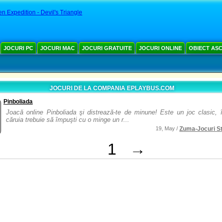
n Expedition - Devil's Triangle
JOCURI PC
JOCURI MAC
JOCURI GRATUITE
JOCURI ONLINE
OBIECT AS
JOCURI DE LA COMPANIA EPLAYBUS.COM
Pinboliada
Joacă online Pinboliada şi distrează-te de minune! Este un joc clasic, 
căruia trebuie să împuşti cu o minge un r...
19, May /
Zuma-Jocuri St
1
→