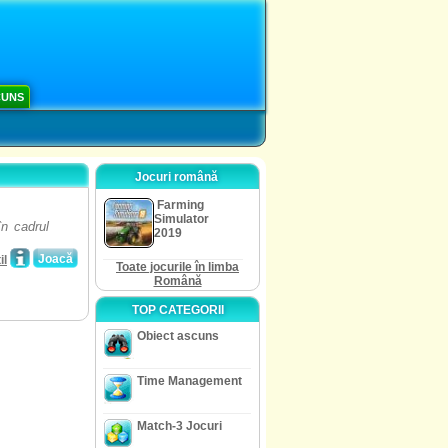
CUNS
Jocuri română
Farming
Simulator
în cadrul
2019
Joacă
il
Toate jocurile în limba
Română
TOP CATEGORII
Obiect ascuns
Time Management
Match-3 Jocuri