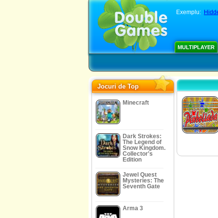
Exemplu:
Hidde
MULTIPLAYER
Jocuri de Top
Minecraft
Dark Strokes:
The Legend of
Snow Kingdom.
Collector's
Edition
Jewel Quest
Mysteries: The
Seventh Gate
Arma 3