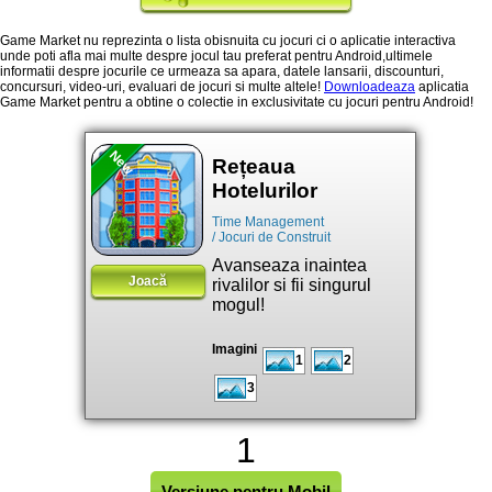
Game Market nu reprezinta o lista obisnuita cu jocuri ci o aplicatie interactiva
unde poti afla mai multe despre jocul tau preferat pentru Android,ultimele
informatii despre jocurile ce urmeaza sa apara, datele lansarii, discounturi,
concursuri, video-uri, evaluari de jocuri si multe altele!
Downloadeaza
aplicatia
Game Market pentru a obtine o colectie in exclusivitate cu jocuri pentru Android!
New
Rețeaua
Hotelurilor
Time Management
/ Jocuri de Construit
Avanseaza inaintea
Joacă
rivalilor si fii singurul
mogul!
Imagini
1
2
3
1
Versiune pentru Mobil