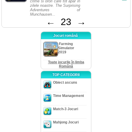
crime si orori care tot apar in
zilele noastre. The Surprising
Adventures of
Munchausen...
←
23
→
Jocuri română
Farming
Simulator
2019
Toate jocurile în limba
Română
TOP CATEGORII
Obiect ascuns
Time Management
Match-3 Jocuri
Mahjong Jocuri