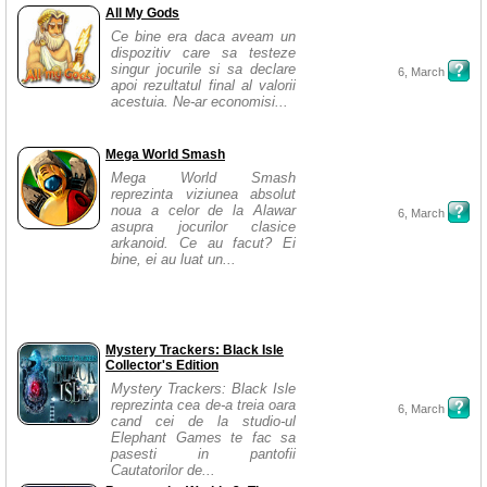
All My Gods
Ce bine era daca aveam un
dispozitiv care sa testeze
singur jocurile si sa declare
6, March
apoi rezultatul final al valorii
acestuia. Ne-ar economisi...
Mega World Smash
Mega World Smash
reprezinta viziunea absolut
noua a celor de la Alawar
6, March
asupra jocurilor clasice
arkanoid. Ce au facut? Ei
bine, ei au luat un...
Mystery Trackers: Black Isle
Collector's Edition
Mystery Trackers: Black Isle
reprezinta cea de-a treia oara
6, March
cand cei de la studio-ul
Elephant Games te fac sa
pasesti in pantofii
Cautatorilor de...