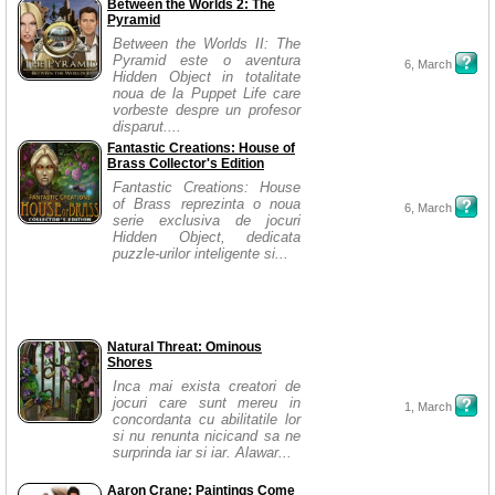
Between the Worlds 2: The
Pyramid
Between the Worlds II: The
Pyramid este o aventura
6, March
Hidden Object in totalitate
noua de la Puppet Life care
vorbeste despre un profesor
disparut....
Fantastic Creations: House of
Brass Collector's Edition
Fantastic Creations: House
of Brass reprezinta o noua
6, March
serie exclusiva de jocuri
Hidden Object, dedicata
puzzle-urilor inteligente si...
Natural Threat: Ominous
Shores
Inca mai exista creatori de
jocuri care sunt mereu in
1, March
concordanta cu abilitatile lor
si nu renunta nicicand sa ne
surprinda iar si iar. Alawar...
Aaron Crane: Paintings Come