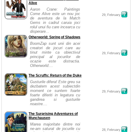
Alive
Aaron Crane: Paintings
Come Alive este un nou joc
29, February
de aventura de la Match
Gems in cadrul caruia joci
rolul unui fiu care incearca cu
disperare...
Otherworld: Spring of Shadows
BoomZap sunt unii din acei
creatori de jocuri care au
tinut minte ca obiectivul
29, February
principal al jocurilor de
ocazie este distractia.
Otherworld:...
The Scruffs: Return of the Duke
Gusturile difera! Este greu sa
dezbatem acest subiectdin
moment ce suntem foarte
29, February
foarte diferiti in legatura cu
gandirea si gusturile
noastre....
The Surprising Adventures of
Munchausen
Marea majoritate dintre noi
ne-am saturat de jocurile cu
28, February