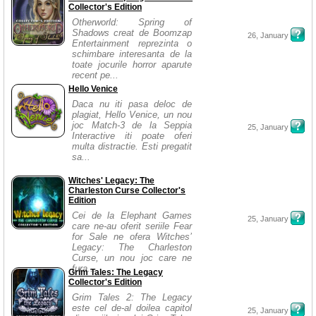
Collector's Edition
Otherworld: Spring of
Shadows creat de Boomzap
26, January
Entertainment reprezinta o
schimbare interesanta de la
toate jocurile horror aparute
recent pe...
Hello Venice
Daca nu iti pasa deloc de
plagiat, Hello Venice, un nou
joc Match-3 de la Seppia
25, January
Interactive iti poate oferi
multa distractie. Esti pregatit
sa...
Witches' Legacy: The
Charleston Curse Collector's
Edition
Cei de la Elephant Games
25, January
care ne-au oferit seriile Fear
for Sale ne ofera Witches’
Legacy: The Charleston
Curse, un nou joc care ne
fura...
Grim Tales: The Legacy
Collector's Edition
Grim Tales 2: The Legacy
este cel de-al doilea capitol
25, January