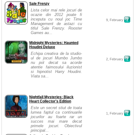
Sale Frenzy
Lista celor mai rele jocuri de
ocazie din 2012 poate fi
inceputa cu noul joc Time
9, February
Management de astazi cu
titlul Sale Frenzy. Rooster
Games au...
Midnight Mysteries: Haunted
Houdini Deluxe
Echipa creativa de la studio-
ul de jocuri Mumbo Jumbo
2, February
nu pot decat sa acorde
atentie faimosului iluzionist
si hipnotist Harry Houdini.
Viata sa...
Nightfall Mysteries: Black
Heart Collector's Edition
Este un secret stiut de toata
lumea faptul ca continuarile
1, February
jocurilor au foarte rar un
succes mai mare decat
primele jocuri. Obiectivul
principal...