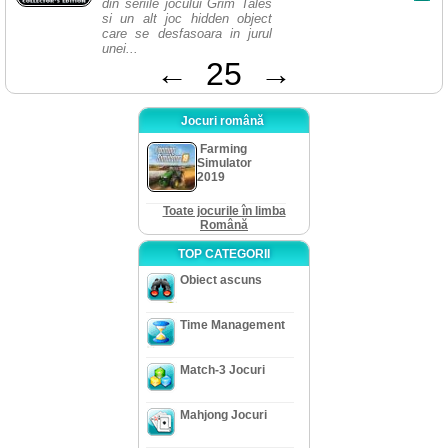
din seriile jocului Grim Tales
si un alt joc hidden object
care se desfasoara in jurul
unei...
←
25
→
Jocuri română
Farming
Simulator
2019
Toate jocurile în limba
Română
TOP CATEGORII
Obiect ascuns
Time Management
Match-3 Jocuri
Mahjong Jocuri