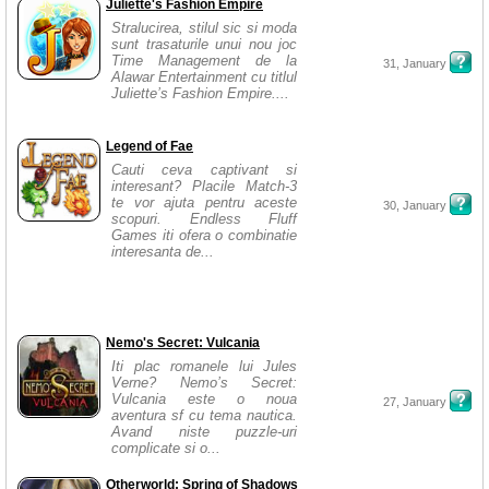
Juliette's Fashion Empire
Stralucirea, stilul sic si moda
sunt trasaturile unui nou joc
Time Management de la
31, January
Alawar Entertainment cu titlul
Juliette’s Fashion Empire....
Legend of Fae
Cauti ceva captivant si
interesant? Placile Match-3
te vor ajuta pentru aceste
30, January
scopuri. Endless Fluff
Games iti ofera o combinatie
interesanta de...
Nemo's Secret: Vulcania
Iti plac romanele lui Jules
Verne? Nemo’s Secret:
Vulcania este o noua
27, January
aventura sf cu tema nautica.
Avand niste puzzle-uri
complicate si o...
Otherworld: Spring of Shadows