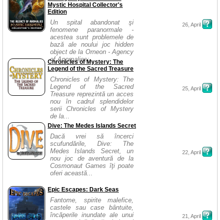
Mystic Hospital Collector's
Edition
Un spital abandonat şi
26, April
fenomene paranormale -
acestea sunt problemele de
bază ale noului joc hidden
object de la Orneon - Agency
of Anomalies:...
Chronicles of Mystery: The
Legend of the Sacred Treasure
Chronicles of Mystery: The
Legend of the Sacred
25, April
Treasure reprezintă un acces
nou în cadrul splendidelor
serii Chronicles of Mystery
de la...
Dive: The Medes Islands Secret
Dacă vrei să încerci
scufundările, Dive: The
Medes Islands Secret, un
22, April
nou joc de aventură de la
Cosmonaut Games îţi poate
oferi această...
Epic Escapes: Dark Seas
Fantome, spirite malefice,
castele sau case bântuite,
încăperile inundate ale unui
21, April