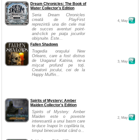
Dream Chronicles: The Book of
Water Collector's Edition
Seria Dream Chronicles
creată de PlayFirst
4, May
reprezintă una din cele mai
de succes aventuri point-
and-click pe piaţa jocurilor
obişnuite. Este...
Fallen Shadows
Tragedia oraşului New
Orleans, care a fost distrus
de Uraganul Katrina, ne-a
3, May
mişcat profund pe toţi.
Creatorii jocului, cei de la
Happy Muffin...
Spirits of Mystery: Amber
Maiden Collector's Edition
Spirits of Mystery: Amber
Maiden este o poveste
2, May
interesantă a unui basm care
te duce înapoi în copilăria ta,
timpul binecuvântat când o...