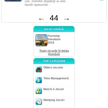
vas, membrii dispăruţi ai unei
familii reprezintă...
←
44
→
Jocuri română
Farming
Simulator
2019
Toate jocurile în limba
Română
TOP CATEGORII
Obiect ascuns
Time Management
Match-3 Jocuri
Mahjong Jocuri