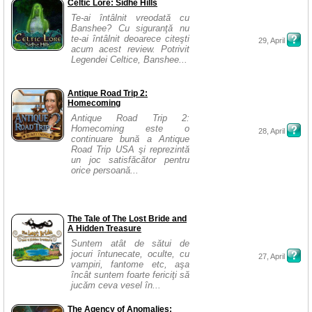
Celtic Lore: Sidhe Hills
Te-ai întâlnit vreodată cu
Banshee? Cu siguranţă nu
te-ai întâlnit deoarece citeşti
29, April
acum acest review. Potrivit
Legendei Celtice, Banshee...
Antique Road Trip 2:
Homecoming
Antique Road Trip 2:
Homecoming este o
28, April
continuare bună a Antique
Road Trip USA şi reprezintă
un joc satisfăcător pentru
orice persoană...
The Tale of The Lost Bride and
A Hidden Treasure
Suntem atât de sătui de
jocuri întunecate, oculte, cu
27, April
vampiri, fantome etc, aşa
încât suntem foarte fericiţi să
jucăm ceva vesel în...
The Agency of Anomalies: