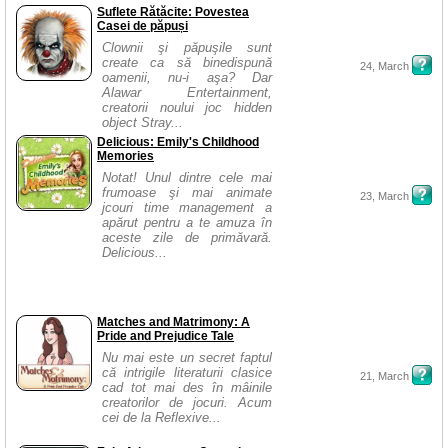
Suflete Rătăcite: Povestea
Casei de păpuși
Clownii şi păpuşile sunt
create ca să binedispună
24, March
oamenii, nu-i aşa? Dar
Alawar Entertainment,
creatorii noului joc hidden
object Stray...
Delicious: Emily's Childhood
Memories
Notat! Unul dintre cele mai
frumoase şi mai animate
23, March
jcouri time management a
apărut pentru a te amuza în
aceste zile de primăvară.
Delicious...
Matches and Matrimony: A
Pride and Prejudice Tale
Nu mai este un secret faptul
că intrigile literaturii clasice
21, March
cad tot mai des în mâinile
creatorilor de jocuri. Acum
cei de la Reflexive...