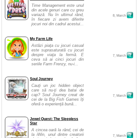
Time Management este unul
din acele genuri care cu greu
variază. Nu în ultimul rând,
8, March
în fiecare zi avem diferite
jocuri noi din cadrul acestui...
My Farm Life
Astăzi piaţa cu jocuri casual
este suprasaturată cu jocuri
despre viaţa la fermă. E
7, March
ceva să ai cinci jocuri din
seriile Farm Frenzy, nu-i...
Soul Journey
Cauţi un joc hidden object
care să nu-ţi dea batai de
cap? Soul Journey creat de
7, March
cei de la Big Fish Games îţi
oferă o experienţă bună...
Jewel Quest: The Sleepless
Star
A cincea oară la rând, cei de
la iWin, unul dintre creatorii
7, March