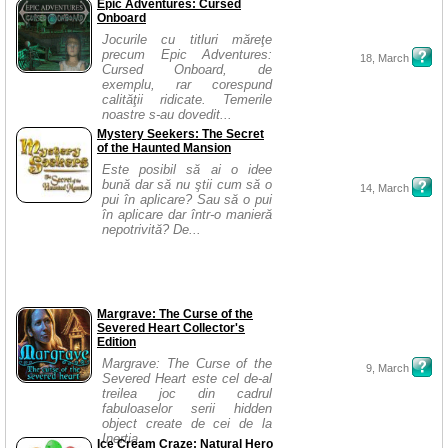
Epic Adventures: Cursed
Onboard
Jocurile cu titluri măreţe
precum Epic Adventures:
18, March
Cursed Onboard, de
exemplu, rar corespund
calităţii ridicate. Temerile
noastre s-au dovedit...
Mystery Seekers: The Secret
of the Haunted Mansion
Este posibil să ai o idee
bună dar să nu ştii cum să o
14, March
pui în aplicare? Sau să o pui
în aplicare dar într-o manieră
nepotrivită? De...
Margrave: The Curse of the
Severed Heart Collector's
Edition
Margrave: The Curse of the
9, March
Severed Heart este cel de-al
treilea joc din cadrul
fabuloaselor serii hidden
object create de cei de la
Inertia...
Ice Cream Craze: Natural Hero