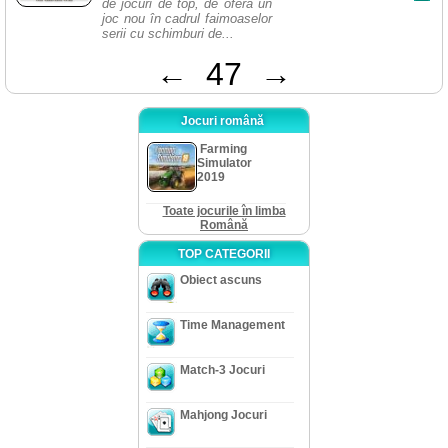
de jocuri de top, de oferă un
joc nou în cadrul faimoaselor
serii cu schimburi de...
←
47
→
Jocuri română
Farming
Simulator
2019
Toate jocurile în limba
Română
TOP CATEGORII
Obiect ascuns
Time Management
Match-3 Jocuri
Mahjong Jocuri