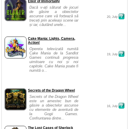
Elixir of Immortality
Dacă v-ați săturat de jocuri
de găsire a obiectelor
ascunse care vă forțează să
20, July
treceți prin aceleași scene iar
și iar, căutând unele...
Cake Mania: Lights, Camera,
Action!
Opereta televizată numită
Cake Mania de la Sandlot
19, July
Games continuă progresia
uimitoare cu noi și noi
capitole. Cake Mania poate fi
numită o...
Secrets of the Dragon Wheel
Secrets of the Dragon Wheel
este un amestec bun de
găsire a obiectelor ascunse
16, July
cu elemente de aventură de
la Gogii Games.
Confruntarea dintre...
The Lost Cases of Sherlock