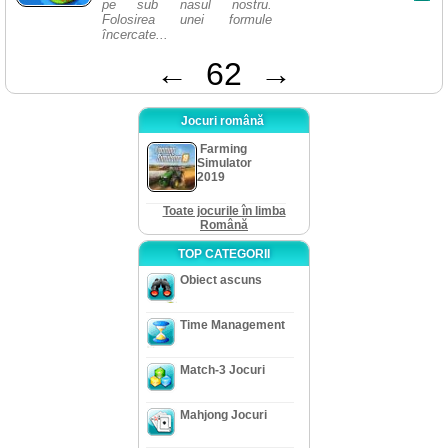
pe sub nasul nostru.
Folosirea unei formule
încercate...
←
62
→
Jocuri română
Farming
Simulator
2019
Toate jocurile în limba
Română
TOP CATEGORII
Obiect ascuns
Time Management
Match-3 Jocuri
Mahjong Jocuri