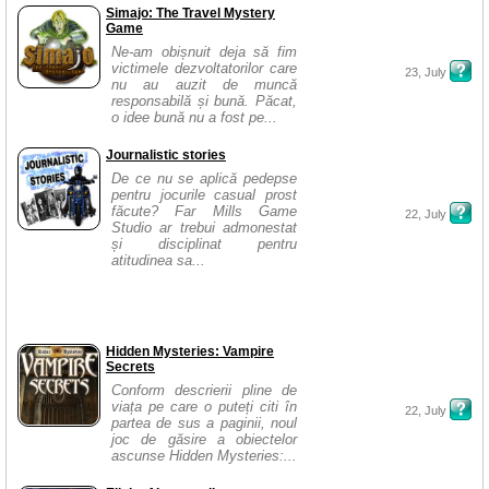
Simajo: The Travel Mystery
Game
Ne-am obișnuit deja să fim
victimele dezvoltatorilor care
23, July
nu au auzit de muncă
responsabilă și bună. Păcat,
o idee bună nu a fost pe...
Journalistic stories
De ce nu se aplică pedepse
pentru jocurile casual prost
făcute? Far Mills Game
22, July
Studio ar trebui admonestat
și disciplinat pentru
atitudinea sa...
Hidden Mysteries: Vampire
Secrets
Conform descrierii pline de
viața pe care o puteți citi în
22, July
partea de sus a paginii, noul
joc de găsire a obiectelor
ascunse Hidden Mysteries:...