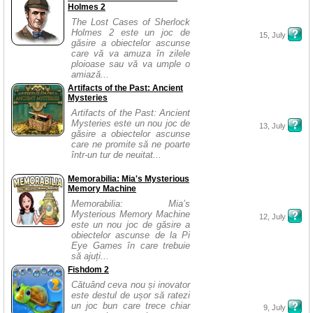
Holmes 2
The Lost Cases of Sherlock
Holmes 2 este un joc de
15, July
găsire a obiectelor ascunse
care vă va amuza în zilele
ploioase sau vă va umple o
amiază...
Artifacts of the Past: Ancient
Mysteries
Artifacts of the Past: Ancient
Mysteries este un nou joc de
13, July
găsire a obiectelor ascunse
care ne promite să ne poarte
într-un tur de neuitat...
Memorabilia: Mia's Mysterious
Memory Machine
Memorabilia: Mia’s
Mysterious Memory Machine
12, July
este un nou joc de găsire a
obiectelor ascunse de la Pi
Eye Games în care trebuie
să ajuți...
Fishdom 2
Cătuând ceva nou și inovator
este destul de ușor să ratezi
un joc bun care trece chiar
9, July