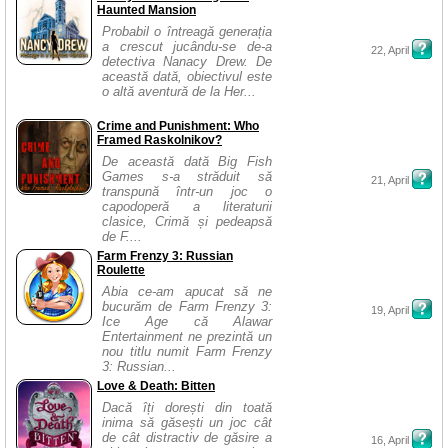
Haunted Mansion
Probabil o întreagă generația
a crescut jucându-se de-a
22, April
detectiva Nanacy Drew. De
această dată, obiectivul este
o altă aventură de la Her...
Crime and Punishment: Who
Framed Raskolnikov?
De această dată Big Fish
Games s-a străduit să
21, April
transpună într-un joc o
capodoperă a literaturii
clasice, Crimă și pedeapsă
de F....
Farm Frenzy 3: Russian
Roulette
Abia ce-am apucat să ne
bucurăm de Farm Frenzy 3:
19, April
Ice Age că Alawar
Entertainment ne prezintă un
nou titlu numit Farm Frenzy
3: Russian...
Love & Death: Bitten
Dacă îți dorești din toată
inima să găsești un joc cât
de cât distractiv de găsire a
16, April