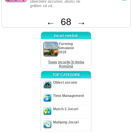
obiectelor ascunse, atunci ne
grăbim să vă...
←
68
→
Jocuri română
Farming
Simulator
2019
Toate jocurile în limba
Română
TOP CATEGORII
Obiect ascuns
Time Management
Match-3 Jocuri
Mahjong Jocuri