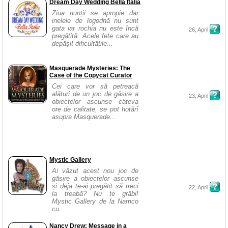
Dream Day Wedding Bella Italia
Ziua nunții se apropie dar
inelele de logodnă nu sunt
gata iar rochia nu este încă
26, April
pregătită. Acele fete care au
depășit dificultățile...
Masquerade Mysteries: The
Case of the Copycat Curator
Cei care vor să petreacă
alături de un joc de găsire a
23, April
obiectelor ascunse câteva
ore de calitate, se pot hotărî
asupra Masquerade...
Mystic Gallery
Ai văzut acest nou joc de
găsire a obiectelor ascunse
și deja te-ai pregătit să treci
22, April
la treabă? Nu te grăbi!
Mystic Gallery de la Namco
cu...
Nancy Drew: Message in a