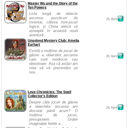
Master Wu and the Glory of the
Ten Powers
Lista lungă de obiecte
ascunse, puzzle-uri de
29, April
inventar, câteva mini-jocuri
logice, și China antică vă
așteaptă în această nouă
aventură...
Unsolved Mystery Club: Amelia
Earhart
Există o mulțime de jocuri de
găsire a obiecelor ascunse
28, April
care sunt mediocre sau
obositoare. Așa că astăzi am
vrea să vă prezentăm un
nou...
Love Chronicles: The Spell
Collector's Edition
Despre câte jocuri de găsire
a obiectelor ascunse am
28, April
discutat până acum? O
mulțime de jocuri,
presupunem. Grație
imaginației fertile a...