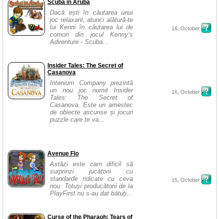
Scuba in Aruba
Dacă ești în căutarea unui
joc relaxant, atunci alătură-te
lui Kenni în căutarea lui de
16, October
comori din jocul Kenny’s
Adventure - Scuba...
Insider Tales: The Secret of
Casanova
Intenium Company prezintă
un nou joc numit Insider
16, October
Tales: The Secret of
Casanova. Este un amestec
de obiecte ascunse și jocuri
puzzle care te va...
Avenue Flo
Astăzi este cam dificil să
surprinzi jucătorii cu
standarde ridicate cu ceva
15, October
nou. Totuși producătorii de la
PlayFirst nu s-au dat bătuți...
Curse of the Pharaoh: Tears of