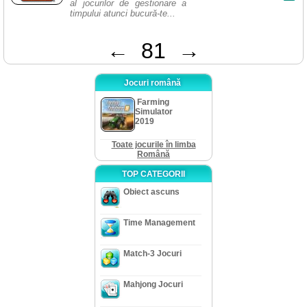
al jocurilor de gestionare a
timpului atunci bucură-te...
←
81
→
Jocuri română
Farming
Simulator
2019
Toate jocurile în limba
Română
TOP CATEGORII
Obiect ascuns
Time Management
Match-3 Jocuri
Mahjong Jocuri