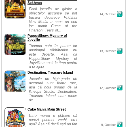
Sekhmet
Fanii jocurilo de găsire a
obiectelor ascunse se pot
14, October
bucura deoarece Ph03nix
New Media a scos un nou
joc numit Curse of the
Pharaoh: Tears of...
PuppetShow: Mystery of
Joyville
Toamna este în putere iar
anotimpul sărbătorilor nu
13, October
este departe. Așa că
PuppetShow: Mystery of
Joyville a sosit la timp pentru
a te ajuta...
Destination: Treasure Island
Jocurile de high-grade de
aventură sunt foarte rare,
așa că noul produs de la
12, October
Kheops Studio, Destination:
Treasure Island este motiv
de...
Cake Mania Main Street
Este mereu o plăcere să
revezi prieteni vechi, nu-i
așa? Așa că dacă ești un fan
9, October