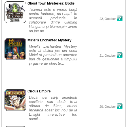
Ghost Town Mysteries: Bodie
Toamna este o vreme bună
pentru fantome, nu-i așa? În
această producție în
22, October
colaborare dintre Gaming
Hungama și Gamespin avem
un joc de...
Miriel's Enchanted Mystery
Miriel’s Enchanted Mystery
este al doilea joc din seria
Miriel și prezintă un amestec
21, October
bun de gestionare a timpului
și găsire de obiecte...
Circus Empire
Dacă vrei să-ți amintești
copilăria sau dacă te-ai
săturat de Sims, atunci
20, October
încearcă acest joc nou de la
Enlight interactive Inc
numit...