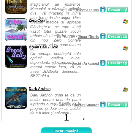
Magicianul de misterios
Manualul a căzut în mâinile
Descărcaţi
28, June /
Obiect ascuns
dvs., vă thrusting în inima
unui teren de rău augur. Unic
Zero Count
creaturi magice şi aproape
o...
Gândeşte-te pe care le-aţi
văzut totul puzzle Jocuri
trebuie să oferi? Pai cred ca
Descărcaţi
10, February /
Jocuri Tetris
din nou Zero Contele
provocare vă va pune mintea
Break Ball 2 Gold
la...
Cu aproape nesfârşită sale
opţiuni, grafica buna,
dependenta de muzică, şi
Descărcaţi
20, January /
Jocuri Arkanoid
mersul repede juca, vă va
avea BB2Gold dependent.
BB2Gold a...
Dark Archon
Dark Archon gropi te ca un
soldat pentru unul de patru
luptându curse. Bătălia de la
Descărcaţi
20, January /
Jocuri Shooter
progres şi doar un alt soldat
de a fi lider şi salvatorul...
1
→
Jocuri română