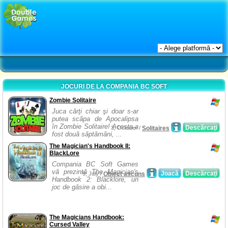
JOCURI DE LA COMPANIA BC SOFT
Zombie Solitaire
Juca cărţi chiar şi doar s-ar
putea scăpa de Apocalipsa
în Zombie Solitaire! Acesta a
Descărcaţi
3, October /
Solitaires
fost două săptămâni, ...
The Magician's Handbook II:
BlackLore
Compania BC Soft Games
vă prezintă The Magician's
Joacă
Descărcaţi
9, July /
Obiect ascuns
Handbook 2: Blacklore, un
joc de găsire a obi...
The Magicians Handbook:
Cursed Valley