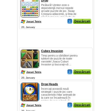
Drop
Picătură! Uimitor este o
dependenţă mersul repede
arcade puzzle-de joc. Swap
Creeaza adiacente, şi linia de
până la trei sau mai multe de
aceeasi...
i
Descărcaţi
Jocuri Tetris
20, January
Cubes Invasion
Timp pentru a sărbători pentru
iubitorii de puzzle de toate
varstele! Joaca Cuburi
Invasion şi bucuraţi-vă ...
i
Descărcaţi
Jocuri Tetris
20, January
Drop Heads
Încercaţi această nouă
strategie / puzzle joc care
caracteristici hilar animatii de
la care se încadrează în
partea de sus a bord. Ai
nevoie de c...
i
Descărcaţi
Jocuri Tetris
20, January