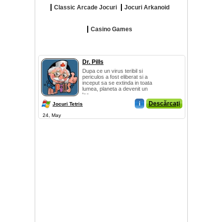
Classic Arcade Jocuri
Jocuri Arkanoid
Casino Games
Dr. Pills
Dupa ce un virus teribil si
periculos a fost eliberat si a
inceput sa se extinda in toata
lumea, planeta a devenit un
loc ...
i
Descărcaţi
Jocuri Tetris
24, May