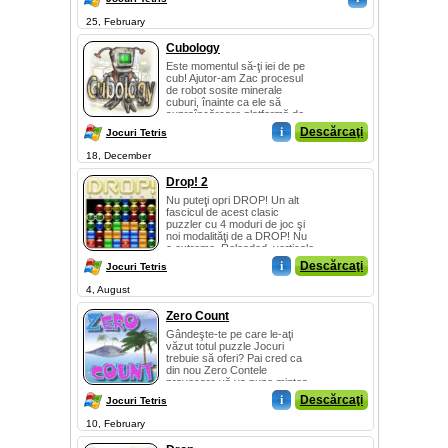
25, February
Cubology
Este momentul să-ţi iei de pe
cub! Ajutor-am Zac procesul
de robot sosite minerale
cuburi, înainte ca ele să
supraîncărcare platformă de
sortare ...
i
Descărcaţi
Jocuri Tetris
18, December
Drop! 2
Nu puteţi opri DROP! Un alt
fascicul de acest clasic
puzzler cu 4 moduri de joc şi
noi modalităţi de a DROP! Nu
e extreme, Reloaded, verticale
şi...
i
Descărcaţi
Jocuri Tetris
4, August
Zero Count
Gândeşte-te pe care le-aţi
văzut totul puzzle Jocuri
trebuie să oferi? Pai cred ca
din nou Zero Contele
provocare vă va pune mintea
la contribuţi...
i
Descărcaţi
Jocuri Tetris
10, February