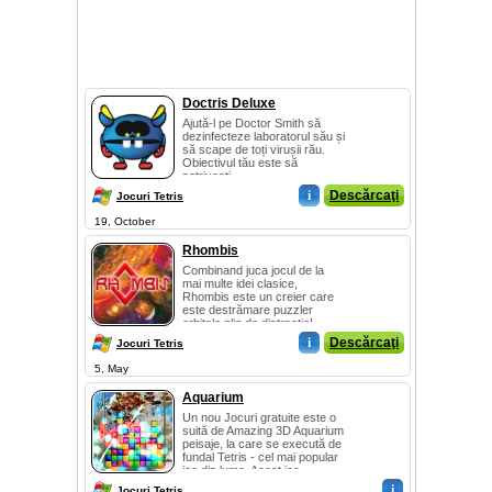
Doctris Deluxe
Ajută-l pe Doctor Smith să
dezinfecteze laboratorul său și
să scape de toți virușii rău.
Obiectivul tău este să
potrivești...
i
Descărcaţi
Jocuri Tetris
19, October
Rhombis
Combinand juca jocul de la
mai multe idei clasice,
Rhombis este un creier care
este destrămare puzzler
orbitale plin de distracţie!
Utilizarea fi...
i
Descărcaţi
Jocuri Tetris
5, May
Aquarium
Un nou Jocuri gratuite este o
suită de Amazing 3D Aquarium
peisaje, la care se execută de
fundal Tetris - cel mai popular
joc din lume. Acest joc...
i
Jocuri Tetris