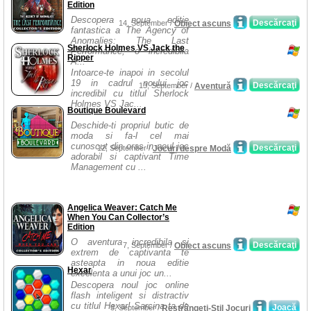
Edition
Descopera noua editie
Descărcaţi
14, September /
Obiect ascuns
fantastica a The Agency of
Anomalies: The Last
Sherlock Holmes VS Jack the
Performance, o incredibila
Ripper
A...
Intoarce-te inapoi in secolul
19 in cadrul noului joc
Descărcaţi
13, September /
Aventură
incredibil cu titlul Sherlock
Holmes VS Jac...
Boutique Boulevard
Deschide-ti propriul butic de
moda si fa-l cel mai
cunoscut din oras in noul joc
Descărcaţi
12, September /
Jocuri despre Modă
adorabil si captivant Time
Management cu ...
Angelica Weaver: Catch Me
When You Can Collector’s
Edition
O aventura incredibila si
Descărcaţi
7, September /
Obiect ascuns
extrem de captivanta te
asteapta in noua editie
Hexar
excelenta a unui joc un...
Descopera noul joc online
flash inteligent si distractiv
cu titlul Hexar! Sarcina ta de
Joacă
3, September /
Restrângeţi-Stil Jocuri