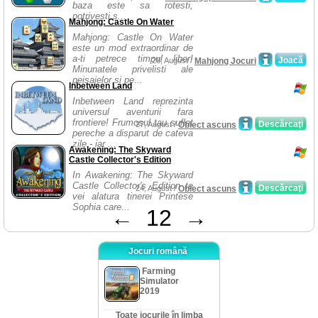
baza este sa rotesti,
potrivesti s...
Mahjong: Castle On Water
Mahjong: Castle On Water
este un mod extraordinar de
a-ti petrece timpul liber!
Joacă
28, August /
Mahjong Jocuri
Minunatele privelisti ale
peisajelor si pe...
Inbetween Land
Inbetween Land reprezinta
universul aventurii fara
frontiere! Frumosul tau suflet
Descărcaţi
27, August /
Obiect ascuns
pereche a disparut de cateva
zile - iar ...
Awakening: The Skyward
Castle Collector's Edition
In Awakening: The Skyward
Castle Collector's Edition te
Descărcaţi
24, August /
Obiect ascuns
vei alatura tinerei Printese
Sophia care...
←
12
→
Jocuri română
Farming
Simulator
2019
Toate jocurile în limba