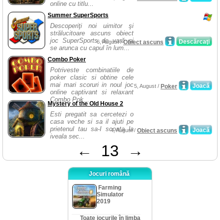
online cu titlu...
Summer SuperSports
Descoperiţi noi uimitor şi
strălucitoare ascuns obiect
joc SuperSports de vară şi
Descărcaţi
6, August /
Obiect ascuns
se arunca cu capul în lum...
Combo Poker
Potriveste combinatiile de
poker clasic si obtine cele
mai mari scoruri in noul joc
Joacă
5, August /
Poker
online captivant si relaxant
Combo Pok...
Mystery of the Old House 2
Esti pregatit sa cercetezi o
casa veche si sa il ajuti pe
prietenul tau sa-I scoata la
Joacă
4, August /
Obiect ascuns
iveala sec...
←
13
→
Jocuri română
Farming
Simulator
2019
Toate jocurile în limba