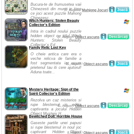
Bucura-te de frumusetea vaii
Chinezesti din munti in timp
Joacă
17, August /
Mahjong Jocuri
ce joci acest puzzle Mahong
Chinezesc. ...
Witch Hunters: Stolen Beauty
Collector's Edition
Intra in cadrul noului puzzle
hidden object cu titlul Witch
Descărcaţi
17, August /
Obiect ascuns
Hunters: Stolen Beauty
Collector`s Ed...
Family Relic Lost Key
O cheie antica care era o
veche relicva de familie a
fost segmentata iar acum
Joacă
11, August /
Obiect ascuns
prietenul tau iti cere ajutorul!
Aduna toate...
Mystery Heritage: Sign of the
Spirit Collector's Edition
Rezolva un caz misterios si
rupe blestemul in editia
Descărcaţi
11, August /
Obiect ascuns
captivanta a jocului Hidden
Object Mystery H...
Bewitched Doll: Horrible House
Gaseste partile unei papusi
si rupe blestemul in noul joc
captivant Hidden Object
Joacă
8, August /
Obiect ascuns