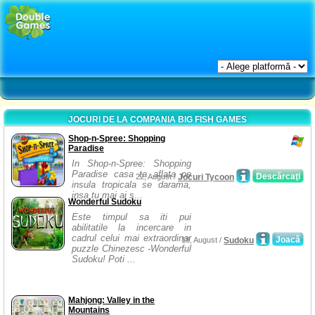
JOCURI DE LA COMPANIA BIG FISH GAMES
Shop-n-Spree: Shopping
Paradise
In Shop-n-Spree: Shopping
Paradise casa ta aflata pe
Descărcaţi
22, August /
Jocuri Tycoon
insula tropicala se darama,
insa tu mai ai s...
Wonderful Sudoku
Este timpul sa iti pui
abilitatile la incercare in
cadrul celui mai extraordinar
Joacă
18, August /
Sudoku
puzzle Chinezesc -Wonderful
Sudoku! Poti ...
Mahjong: Valley in the
Mountains