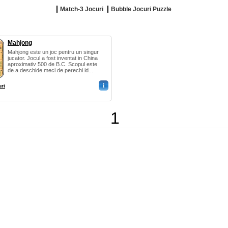
Match-3 Jocuri
Bubble Jocuri Puzzle
Mahjong
Mahjong este un joc pentru un singur
jucator. Jocul a fost inventat in China
aproximativ 500 de B.C. Scopul este
de a deschide meci de perechi id...
i
ri
1