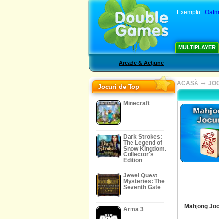
Exemplu:
Oatm
MULTIPLAYER
Arcade & Acţiune
→
ACASĂ
JO
Jocuri de Top
Minecraft
Dark Strokes:
The Legend of
Snow Kingdom.
Collector's
Edition
Jewel Quest
Mysteries: The
Seventh Gate
Mahjong Joc
Arma 3