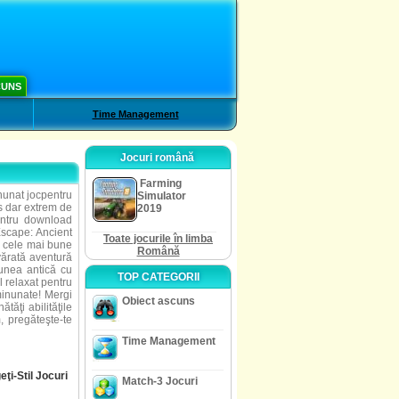
CUNS
Time Management
Jocuri română
Farming
nunat jocpentru
Simulator
os dar extrem de
2019
pentru download
Escape: Ancient
Toate jocurile în limba
i cele mai bune
Română
vărată aventură
ciunea antică cu
TOP CATEGORII
 relaxat pentru
minunate! Mergi
Obiect ascuns
tăţi abilităţile
, pregăteşte-te
Time Management
ţi-Stil Jocuri
Match-3 Jocuri