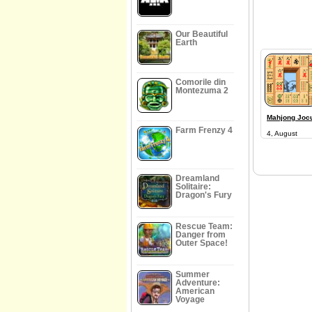
Our Beautiful
Earth
Comorile din
Montezuma 2
Mahjong Jocu
Farm Frenzy 4
4, August
Dreamland
Solitaire:
Dragon's Fury
Rescue Team:
Danger from
Outer Space!
Summer
Adventure:
American
Voyage