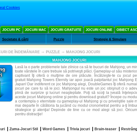
eal Cookies
JOCURI PC
JOCURI MAC
JOCURI GRATUITE
JOCURI ONLINE
OBIECT AS
Societate & cărţi
Puzzle
Strategie & Simulare
→
→
CURI DE ÎNDEMÂNARE
PUZZLE
MAHJONG JOCURI
MAHJONG JOCURI
Lasă la o parte problemele tale zilnice ca să te bucuri de Mahjong, un mi
toate vârstele în care trebuie să potriveşti plăci. Gameplay-ul său misteri
captivant îţi oferă o mulţime de ore plăcute. Încălzeşte-te cu jocul 
gratuit Mahjong Towers Eternity iar apoi joacă palpitantul joc Mahjong 
Japan! Dar indiferent ce joc Mahjong alegi, DoubleGames îţi oferă numa
jocuri pe care tu să le joci. Mahjongul nu este un joc obişnuit ci o ade
plină de surprize şi lucruri neaşteptate. Poţi să scoţi la iveală înţelep
aceste jocuri Mahjong online şi pentru download gratuit? Începe cu modul
a contempla o eternitate cu gameplay-ul Mahjong şi cu priveliştile sale 
mai departe în călătoria ta jucând cu modul cronometrat pentru a-ţi îmbună
strategice şi atenţia! Depinde de tine cu ce mod alegi să joci. Oricum
pentru distracţie!
uri
Zuma-Jocuri Stil
Word Games
Trivia jocuri
Brain-teaser
Restrânge