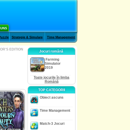
CUNS
Puzzle
Strategie & Simulare
Time Management
OR'S EDITION
Jocuri română
Farming
Simulator
2019
Toate jocurile în limba
Română
TOP CATEGORII
Obiect ascuns
Time Management
Match-3 Jocuri