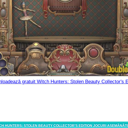
loadează gratuit Witch Hunters: Stolen Beauty Collector's E
CH HUNTERS: STOLEN BEAUTY COLLECTOR'S EDITION JOCURI ASEMĂNĂ