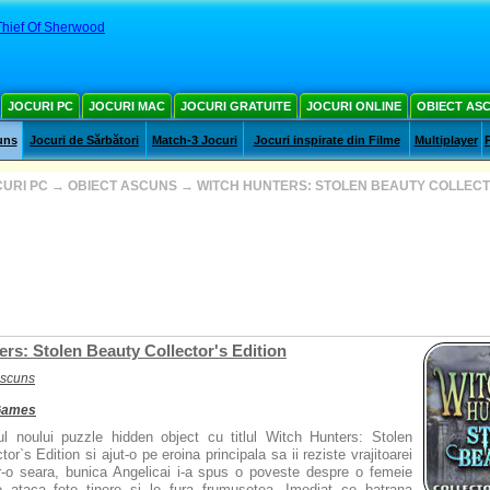
Thief Of Sherwood
JOCURI PC
JOCURI MAC
JOCURI GRATUITE
JOCURI ONLINE
OBIECT AS
uns
Jocuri de Sărbători
Match-3 Jocuri
Jocuri inspirate din Filme
Multiplayer
URI PC
→
OBIECT ASCUNS
→
WITCH HUNTERS: STOLEN BEAUTY COLLECT
rs: Stolen Beauty Collector's Edition
ascuns
 Games
rul noului puzzle hidden object cu titlul Witch Hunters: Stolen
or`s Edition si ajut-o pe eroina principala sa ii reziste vrajitoarei
tr-o seara, bunica Angelicai i-a spus o poveste despre o femeie
e ataca fete tinere si le fura frumusetea. Imediat ce batrana