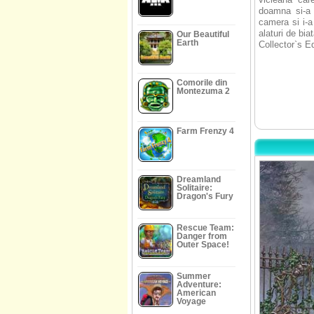
doamna si-a 
camera si i-a
alaturi de bi
Our Beautiful
Earth
Collector`s Ed
Comorile din
Montezuma 2
Farm Frenzy 4
Dreamland
Solitaire:
Dragon's Fury
Rescue Team:
Danger from
Outer Space!
Summer
Adventure:
American
Voyage