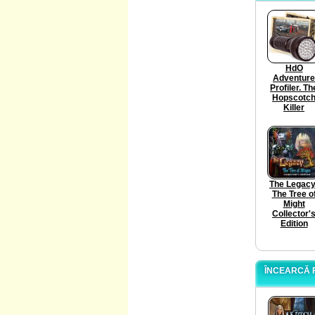
HdO
Adventure
Profiler. Th
Hopscotc
Killer
The Legacy
The Tree o
Might
Collector'
Edition
ÎNCEARCĂ 