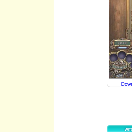
Down
WIT