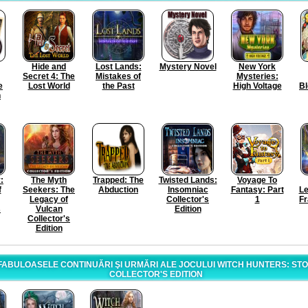
Hide and
Lost Lands:
Mystery Novel
New York
Secret 4: The
Mistakes of
Mysteries:
e
Lost World
the Past
High Voltage
Bl
h
:
The Myth
Trapped: The
Twisted Lands:
Voyage To
f
Seekers: The
Abduction
Insomniac
Fantasy: Part
Le
Legacy of
Collector's
1
F
s
Vulcan
Edition
Collector's
Edition
FABULOASELE CONTINUĂRI ŞI URMĂRI ALE JOCULUI WITCH HUNTERS: ST
COLLECTOR'S EDITION