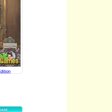
dition
TOARE