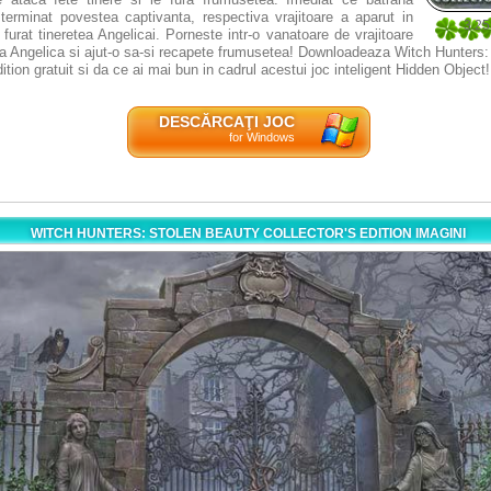
terminat povestea captivanta, respectiva vrajitoare a aparut in
3.25
 furat tineretea Angelicai. Porneste intr-o vanatoare de vrajitoare
12
ata Angelica si ajut-o sa-si recapete frumusetea! Downloadeaza Witch Hunters
ition gratuit si da ce ai mai bun in cadrul acestui joc inteligent Hidden Object!
DESCĂRCAŢI JOC
for Windows
WITCH HUNTERS: STOLEN BEAUTY COLLECTOR'S EDITION IMAGINI