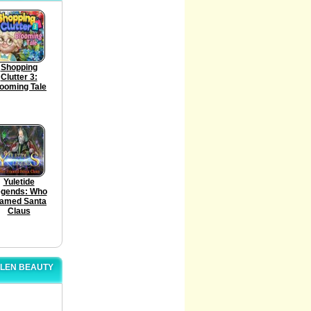
Shopping
Clutter 3:
ooming Tale
Yuletide
gends: Who
ramed Santa
Claus
OLEN BEAUTY