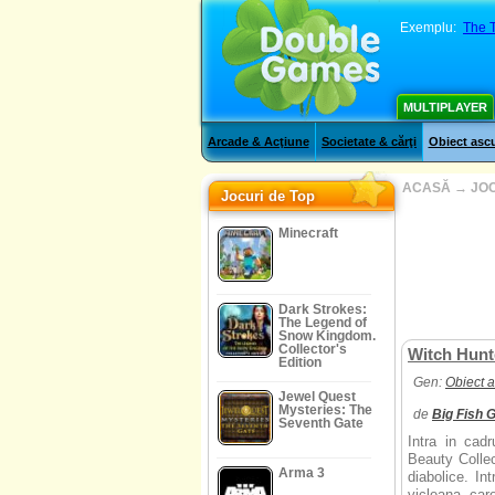
Exemplu:
The 
MULTIPLAYER
Arcade & Acţiune
Societate & cărţi
Obiect asc
ACASĂ
→
JOC
Jocuri de Top
Minecraft
Dark Strokes:
The Legend of
Snow Kingdom.
Collector's
Witch Hunte
Edition
Gen:
Obiect 
Jewel Quest
Mysteries: The
de
Big Fish
Seventh Gate
Intra in cad
Beauty Collect
Arma 3
diabolice. In
vicleana car