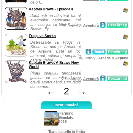
de o f...
Kaptain Brawe - Episode II
Dacă eşti un adevărat fan al
aventurilor captivante, cel
ami nou joc cu titlul Kaptain
Descărcaţi
17, January /
Aventură
Brawe - Ep...
Frogs vs Storks
Distrează-te cu Frogs vs
Storks, un nou joc Arcade şi
de Acţiune! Este un joc
Joacă
Descărcaţi
amuzant, colorat şi simplu în
10, January /
Arcade & Acţiune
care tu trebui...
Kaptain Brawe: A Brawe New
World
Piraţii spaţiului terorizează
galaxia iar situaţia devine
Descărcaţi
7, December /
Aventură
gravă atunci când sunt răpiţi
doi oamen...
←
2
→
Jocuri română
Farming
Simulator
2019
Toate jocurile în limba