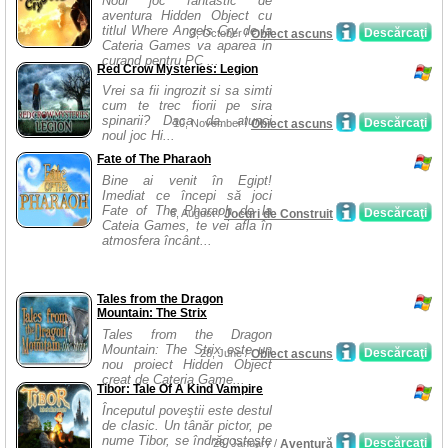
Noul joc fantastic de
aventura Hidden Object cu
titlul Where Angels Cry de la
Descărcaţi
3, October /
Obiect ascuns
Cateria Games va aparea in
curand pentru PC ...
Red Crow Mysteries: Legion
Vrei sa fii ingrozit si sa simti
cum te trec fiorii pe sira
spinarii? Daca da, atunci
Descărcaţi
10, November /
Obiect ascuns
noul joc Hi...
Fate of The Pharaoh
Bine ai venit în Egipt!
Imediat ce începi să joci
Fate of The Pharaoh de la
Descărcaţi
6, August /
Jocuri de Construit
Cateia Games, te vei afla în
atmosfera încânt...
Tales from the Dragon
Mountain: The Strix
Tales from the Dragon
Mountain: The Strix este un
Descărcaţi
28, June /
Obiect ascuns
nou proiect Hidden Object
creat de Cateria Game...
Tibor: Tale Of A Kind Vampire
Începutul poveştii este destul
de clasic. Un tânăr pictor, pe
nume Tibor, se îndrăgosteşte
Descărcaţi
26, January /
Aventură