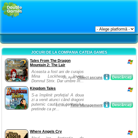
JOCURI DE LA COMPANIA CATEIA GAMES
Tales From The Dragon
Mountain 2: The Lair
Aceasta a fost ani de curajos
Mina Lockheart învins
Descărcaţi
26, April /
Obiect ascuns
Domnul Strix. Dar umbre în...
Kingdom Tales
S-a împlinit profeţia! A doua
zi a venit atunci când dragoni
puternic caută noi teritoriul a
Descărcaţi
16, July /
Time Management
pretinde ca pr...
Where Angels Cry