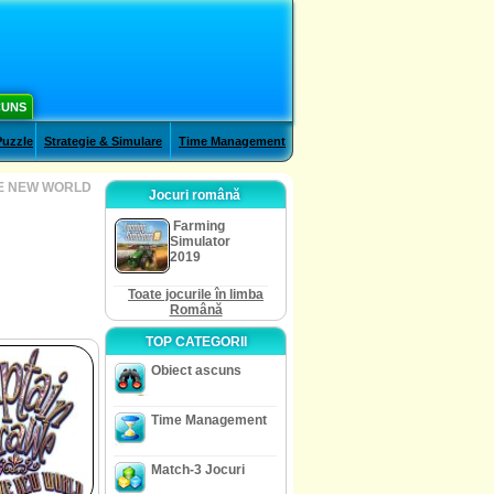
CUNS
Puzzle
Strategie & Simulare
Time Management
E NEW WORLD
Jocuri română
Farming
Simulator
2019
Toate jocurile în limba
Română
TOP CATEGORII
Obiect ascuns
Time Management
Match-3 Jocuri