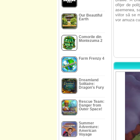
ofiţer de poli
asemenea, sar
viitor să se 
Our Beautiful
Earth
vor amuza cu
Comorile din
Montezuma 2
Farm Frenzy 4
Dreamland
Solitaire:
Dragon's Fury
Rescue Team:
Danger from
Outer Space!
Summer
Adventure:
American
Voyage