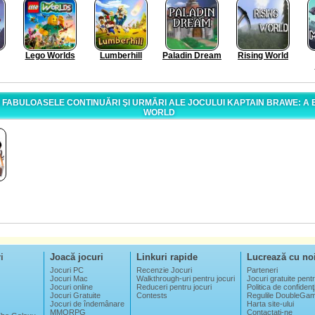
Lego Worlds
Lumberhill
Paladin Dream
Rising World
 FABULOASELE CONTINUĂRI ŞI URMĂRI ALE JOCULUI KAPTAIN BRAWE: A
WORLD
i
Joacă jocuri
Linkuri rapide
Lucrează cu no
Jocuri PC
Recenzie Jocuri
Parteneri
Jocuri Mac
Walkthrough-uri pentru jocuri
Jocuri gratuite pentr
Jocuri online
Reduceri pentru jocuri
Politica de confidenţi
Jocuri Gratuite
Contests
Regulile DoubleGa
Jocuri de îndemânare
Harta site-ului
MMORPG
Contactaţi-ne