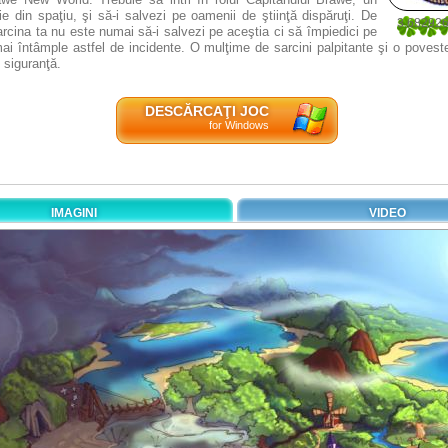
ţie din spaţiu, şi să-i salvezi pe oamenii de ştiinţă dispăruţi. De
3.68292
cina ta nu este numai să-i salvezi pe aceştia ci să împiedici pe
41
mai întâmple astfel de incidente. O mulţime de sarcini palpitante şi o povest
 siguranţă.
DESCĂRCAŢI JOC
for Windows
IMAGINI
VIDEO