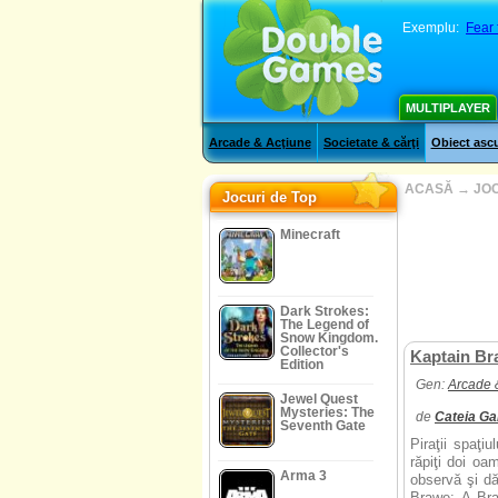
Exemplu:
Fear 
MULTIPLAYER
Arcade & Acţiune
Societate & cărţi
Obiect asc
ACASĂ
→
JOC
Jocuri de Top
Minecraft
Dark Strokes:
The Legend of
Snow Kingdom.
Collector's
Kaptain Br
Edition
Gen:
Arcade 
Jewel Quest
Mysteries: The
de
Cateia G
Seventh Gate
Piraţii spaţi
răpiţi doi oa
Arma 3
observă şi d
Brawe: A Bra