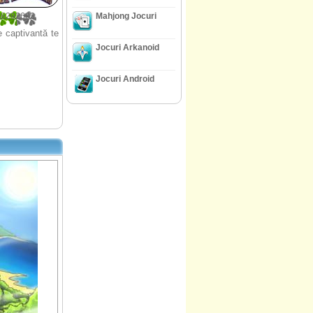
68292683
Mahjong Jocuri
e captivantă te
Jocuri Arkanoid
Jocuri Android