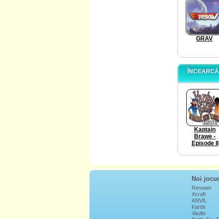
GRAV
ÎNCEARCĂ
Kaptain
Brawe -
Episode II
Noi jocur
Renown
Xcraft
ANVIL
Kards
Vaults