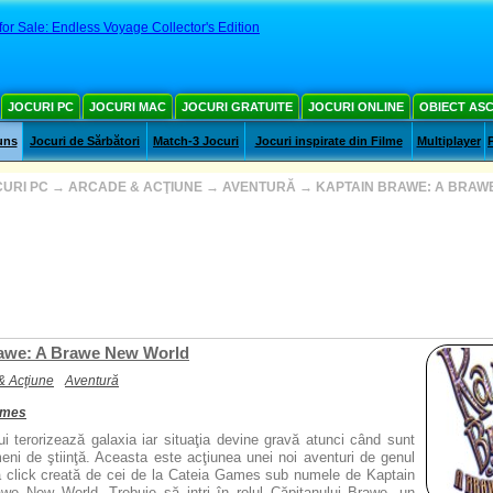
for Sale: Endless Voyage Collector's Edition
JOCURI PC
JOCURI MAC
JOCURI GRATUITE
JOCURI ONLINE
OBIECT AS
uns
Jocuri de Sărbători
Match-3 Jocuri
Jocuri inspirate din Filme
Multiplayer
URI PC
→
ARCADE & ACŢIUNE
→
AVENTURĂ
→
KAPTAIN BRAWE: A BRAW
awe: A Brawe New World
& Acţiune
Aventură
ames
ului terorizează galaxia iar situaţia devine gravă atunci când sunt
meni de ştiinţă. Aceasta este acţiunea unei noi aventuri de genul
ă click creată de cei de la Cateia Games sub numele de Kaptain
we New World. Trebuie să intri în rolul Căpitanului Brawe, un