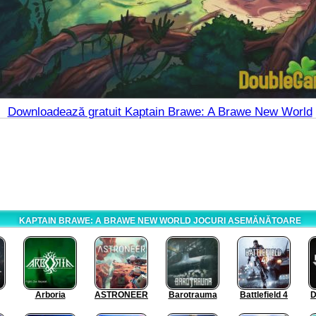
Downloadează gratuit Kaptain Brawe: A Brawe New World
KAPTAIN BRAWE: A BRAWE NEW WORLD JOCURI ASEMĂNĂTOARE
Arboria
ASTRONEER
Barotrauma
Battlefield 4
D