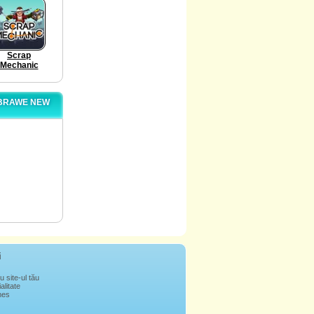
Scrap
Mechanic
 BRAWE NEW
i
u site-ul tău
alitate
mes