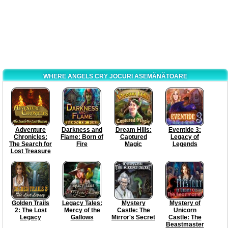
WHERE ANGELS CRY JOCURI ASEMĂNĂTOARE
Adventure
Darkness and
Dream Hills:
Eventide 3:
Chronicles:
Flame: Born of
Captured
Legacy of
The Search for
Fire
Magic
Legends
Lost Treasure
Golden Trails
Legacy Tales:
Mystery
Mystery of
2: The Lost
Mercy of the
Castle: The
Unicorn
Legacy
Gallows
Mirror's Secret
Castle: The
Beastmaster