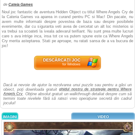
de
Cateia Games
Noul joc fantastic de aventura Hidden Object cu titlul Where Angels Cry de
la Cateria Games va aparea in curand pentru PC si Mac! Din pacate, nu
avem multe informatii despre povestea de baza sau despre posibilele
evenimente, dar cu siguranta veti avea de cercetat un alt loc misterios si
va trebui sa scoateti la iveala adevarul terifiant. Nu sunt prea multe lucruri
care s ava intrige inca, insa tot ce va putem spune este ca Where Angels
Cry merita asteptarea. Stati pe aproape, nu ratati sansa de a va bucura de
joc!
DESCĂRCAŢI JOC
for Windows
Dacă ai nevoie de ajutor la rezolvarea unui puzzle sau pentru a găsi un
obiect, poţi downloada gratuit
ghidul nostru de strategie pentru Where
Angels Cry
. Obţine absolut gratuit un walkthrough detaliat despre cum să
termini toate nivelele fără să ratezi vreo operaţiune secretă din cadrul
jocului!
IMAGINI
VIDEO