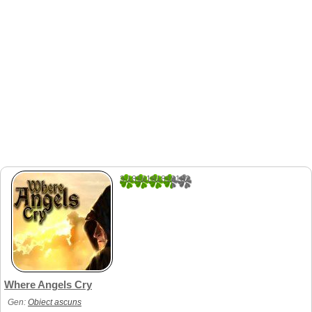
3.1818181818182
22
Where Angels Cry
Gen:
Obiect ascuns