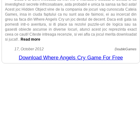
investighezi secrete infricosatoare, asta probabil e unica ta sansa sa faci asta!
Acest joc Hidden Object vine de la compania de jocuri vag cunoscuta Cateia
Games, insa in ciuda faptului ca nu sunt asa de faimosi, ei au incercat din
greu sa faca din Where Angels Cry un joc destul de decent. Daca esti gata sa
pornesti intr-o aventura, si iti place sa rezolvi puzzle-uri de logica sau sa
gasesti obiecte ascunse in diverse locuri, atunci acest joc reprezinta exact
ceea ce cauti! Citeste intreaga recenzie, si vei afla ca jocul merita downloadat
si jucat!
..
Read more
Lucrul care ii vine mai intai oricarei persoane in minte atunci cand
17, October 2012
DoubleGames
decide daca sa obtina versiunea completa a jocului sau doar sa
Download Where Angels Cry Game For Free
downloadeze si sa joace versiunea trial gratuita este actiunea jocului. Deci, in
cadrul acestui joc la persoana intai Hidden Object/Puzzle/de Aventura cu titlul
Where Angels Cry, povestea este dupa cum urmeaza: Niste evenimente mai
degraba stranii au avut loc in manastirea veche, situata extrem de sus in Alpi.
Calugarii si Preotii dispar intr-un mod misterios fara nici un indiciu, persoane
ciudate pot fi vazute adesea fugind pe coridoarele intunecate ale manastirii si
s-a raportat chiar ca vechea statuie din centrul satului plange cu lacrimi de
sange! Un Cardinal de la Vatican ti-a dat sarcina sa calatoresti pana la
manastire, sub acoperire, si sa descoperi secretul care se ascunde in spatele
acestor intamplari bizare. Sarcina ta este sa descoperi secretele ciudate ale
manastirii, si a preotilor care locuiesc acolo in pustietate, sa infrangi fortele
rele care stapanesc manastirea si sa readuci pacea pentru care manastirea
era atat de faimoasa. O poveste interesanta, trebuie sa recunosti! Din pacate,
se pare ca acest potential care se afla in actiune este unul din putinele lucruri
bune din joc.
Daca downloadezi si joci jocul, nu vei fi foarte satisfacut in ceea ce