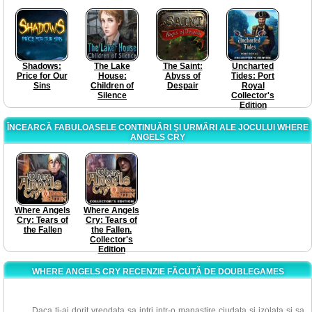
Shadows:
The Lake
The Saint:
Uncharted
Price for Our
House:
Abyss of
Tides: Port
Sins
Children of
Despair
Royal
Silence
Collector's
Edition
ÎNCEARCĂ FABULOASELE CONTINUĂRI ŞI URMĂRI ALE JOCULUI WHERE
ANGELS CRY
Where Angels
Where Angels
Cry: Tears of
Cry: Tears of
the Fallen
the Fallen.
Collector's
Edition
WHERE ANGELS CRY RECENZIE FĂCUTĂ DE DOUBLEGAMES
Daca ti-ai dorit vreodata sa intri intr-o manastire ciudata si izolata si sa