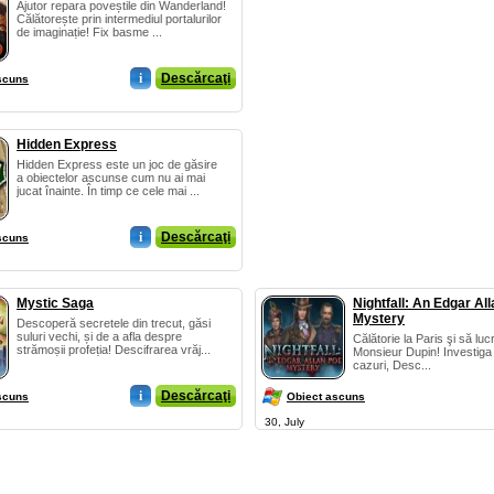
Ajutor repara poveștile din Wanderland!
Călătorește prin intermediul portalurilor
de imaginație! Fix basme ...
i
Descărcaţi
scuns
Hidden Express
Hidden Express este un joc de găsire
a obiectelor ascunse cum nu ai mai
jucat înainte. În timp ce cele mai ...
i
Descărcaţi
scuns
Mystic Saga
Nightfall: An Edgar Al
Mystery
Descoperă secretele din trecut, găsi
suluri vechi, și de a afla despre
Călătorie la Paris şi să lu
strămoșii profeția! Descifrarea vrăj...
Monsieur Dupin! Investiga
cazuri, Desc...
i
Descărcaţi
scuns
Obiect ascuns
30, July