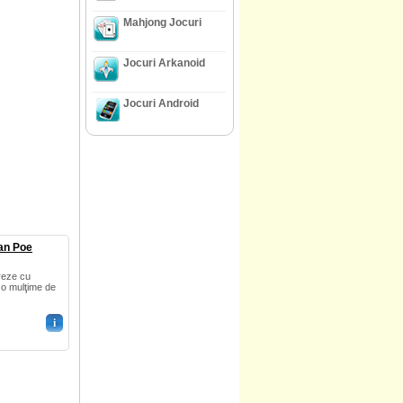
Mahjong Jocuri
Jocuri Arkanoid
Jocuri Android
lan Poe
creze cu
 o mulţime de
i