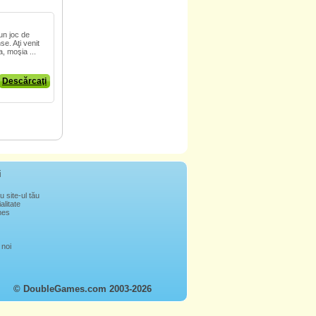
n joc de
e. Aţi venit
, moşia ...
Descărcaţi
i
u site-ul tău
alitate
mes
 noi
© DoubleGames.com 2003-2026