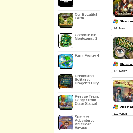
Our Beautiful
Earth
Obiect a
14, March
Comorile din
Montezuma 2
Farm Frenzy 4
Obiect a
12, March
Dreamland
Solitaire:
Dragon's Fury
Rescue Team:
Danger from
Outer Space!
Obiect a
11, March
Summer
Adventure:
American
Voyage