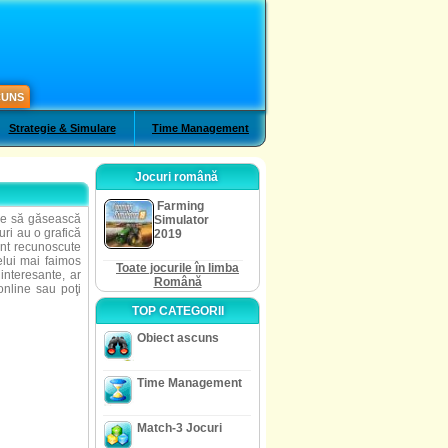
CUNS
Strategie & Simulare
Time Management
Jocuri română
Farming
uie să găsească
Simulator
uri au o grafică
2019
unt recunoscute
elui mai faimos
Toate jocurile în limba
 interesante, ar
Română
online sau poţi
TOP CATEGORII
Obiect ascuns
Time Management
Match-3 Jocuri