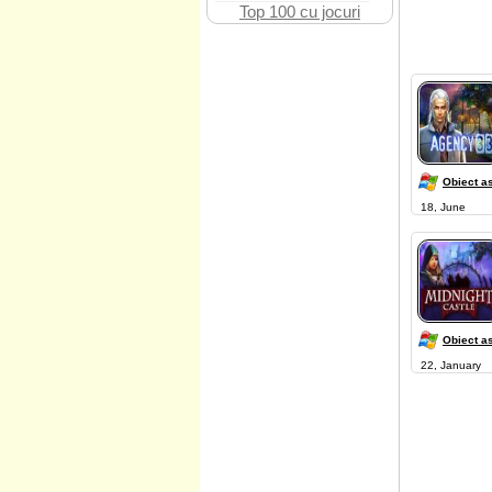
Top 100 cu jocuri
Obiect a
18, June
Obiect a
22, January