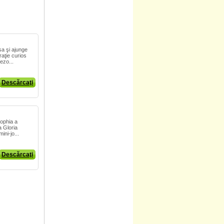
sa şi ajunge
raţie curios
ezo...
Descărcaţi
ophia a
a Gloria
ini-jo...
Descărcaţi