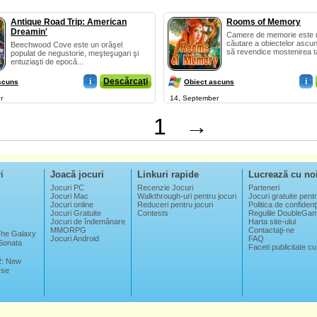
Antique Road Trip: American
Rooms of Memory
Dreamin'
Camere de memorie este u
căutare a obiectelor ascuns
Beechwood Cove este un orăşel
să revendice mostenirea ta
populat de negustorie, meşteşugari şi
entuziaşti de epocă...
i
Descărcaţi
i
scuns
Obiect ascuns
r
14, September
1
→
i
Joacă jocuri
Linkuri rapide
Lucrează cu no
Jocuri PC
Recenzie Jocuri
Parteneri
Jocuri Mac
Walkthrough-uri pentru jocuri
Jocuri gratuite pentr
Jocuri online
Reduceri pentru jocuri
Politica de confidenţi
Jocuri Gratuite
Contests
Regulile DoubleGa
Jocuri de îndemânare
Harta site-ului
MMORPG
Contactaţi-ne
 The Galaxy
Jocuri Android
FAQ
Sonata
Faceti publicitate cu
2: New
rse