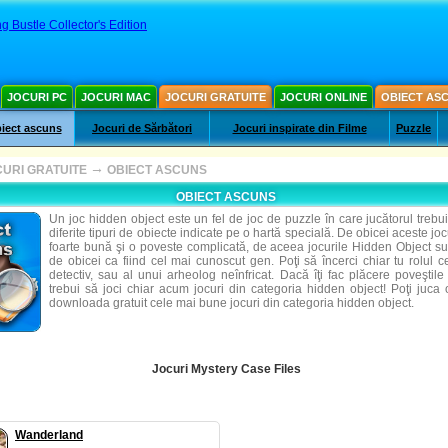
g Bustle Collector's Edition
JOCURI PC
JOCURI MAC
JOCURI GRATUITE
JOCURI ONLINE
OBIECT AS
iect ascuns
Jocuri de Sărbători
Jocuri inspirate din Filme
Puzzle
→
URI GRATUITE
OBIECT ASCUNS
OBIECT ASCUNS
Un joc hidden object este un fel de joc de puzzle în care jucătorul treb
diferite tipuri de obiecte indicate pe o hartă specială. De obicei aceste joc
foarte bună şi o poveste complicată, de aceea jocurile Hidden Object s
de obicei ca fiind cel mai cunoscut gen. Poţi să încerci chiar tu rolul c
detectiv, sau al unui arheolog neînfricat. Dacă îţi fac plăcere poveştile
trebui să joci chiar acum jocuri din categoria hidden object! Poţi juca 
downloada gratuit cele mai bune jocuri din categoria hidden object.
Jocuri Mystery Case Files
Wanderland