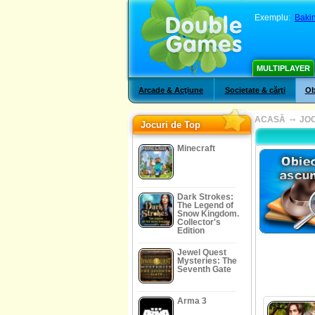
Exemplu:
Bakin
MULTIPLAYER
Arcade & Acţiune
Societate & cărţi
Ob
→
ACASĂ
JOC
Jocuri de Top
Minecraft
Dark Strokes:
The Legend of
Snow Kingdom.
Collector's
Edition
Jewel Quest
Mysteries: The
Seventh Gate
Arma 3