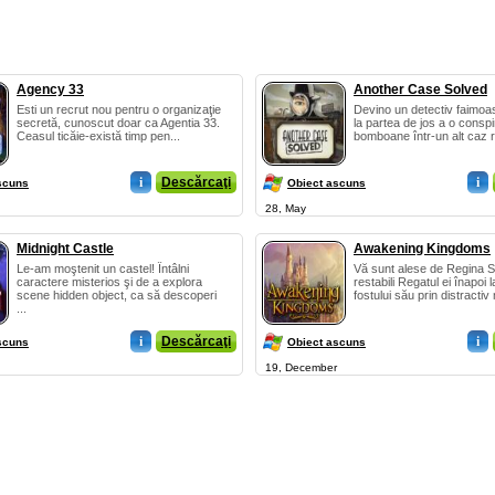
Agency 33
Another Case Solved
Esti un recrut nou pentru o organizaţie
Devino un detectiv faimoa
secretă, cunoscut doar ca Agentia 33.
la partea de jos a o conspi
Ceasul ticăie-există timp pen...
bomboane într-un alt caz r
i
Descărcaţi
i
scuns
Obiect ascuns
28, May
Midnight Castle
Awakening Kingdoms
Le-am moştenit un castel! Întâlni
Vă sunt alese de Regina S
caractere misterios şi de a explora
restabili Regatul ei înapoi l
scene hidden object, ca să descoperi
fostului său prin distractiv m
...
i
Descărcaţi
i
scuns
Obiect ascuns
19, December